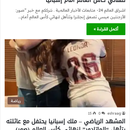
لنهائي كأس العالم أمام إسبانيا
اشراق العالم 24- متابعات الأخبار العالمية . نترككم مع خبر “صور:
الأرجنتين ميسي تصعق إنجلترا وتتأهل لنهائي كأس العالم أمام…
أكمل القراءة »
رياضة
15
0
eshraag
المشهد الرياضي – ملك إسبانيا يحتفل مع عائلته
بتأهل “الماتادور” لنهائي كأس العالم (صور)