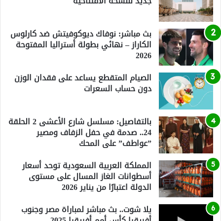
جديد للنسخة الافتتاحية
بث مباشر: نوفاك ديوكوفيتش ضد كارلوس
الكاراز – نهائي بطولة أستراليا المفتوحة
2026
الصيام المتقطع يساعد على فقدان الوزن
دون حساب السعرات
بالتفاصيل: مسلسل شارع الأعشى 2 الحلقة
24.. صدمة في حفل الزفاف ومصير
”عواطف” على المحك
المملكة العربية السعودية توحد أسعار
أسطوانات الغاز المسال على مستوى
الدولة اعتبارًا من يناير 2026
يلا شوت.. بث مباشر لمباراة مصر وجنوب
أفريقيا كأس أمم أفريقيا 2025