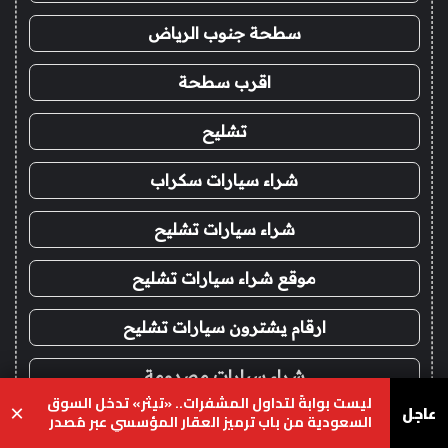
سطحة جنوب الرياض
اقرب سطحة
تشليح
شراء سيارات سكراب
شراء سيارات تشليح
موقع شراء سيارات تشليح
ارقام يشترون سيارات تشليح
شراء سيارات مصدومة
ليست بوابةً لتداول المشفرات.. «تيثر» تدخل السوق
عاجل
×
السعودية من باب ترميز العقار المؤسسي عبر مُصدر
شراء سيارات قديمة تشليح
محلي