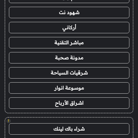
شهود نت
أركاني
مباشر التقنية
مدونة صحبة
شرقيات السياحة
موسوعة انوار
اشراق الأرباح
!
شراء باك لينك