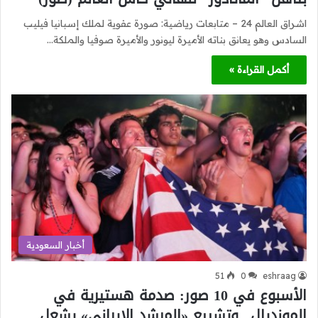
اشراق العالم 24 – متابعات رياضية: صورة عفوية لملك إسبانيا فيليب
السادس وهو يعانق بناته الأميرة ليونور والأميرة صوفيا والملكة…
أكمل القراءة »
أخبار السعودية
51
0
eshraag
الأسبوع في 10 صور: صدمة هستيرية في
المونديال.. وتشييع «المرشد الإيراني» يشعل