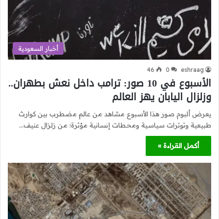
أخبار السعودية
46
0
eshraag
الأسبوع في 10 صور: ترامب داخل نعش بطهران..
وزلزال اليابان يهز العالم
يعرض ألبوم صور هذا الأسبوع مشاهد من عالم مضطرب بين كوارث
طبيعية وتوترات سياسية ومحطات إنسانية مؤثرة؛ من زلزال عنيف…
أكمل القراءة »