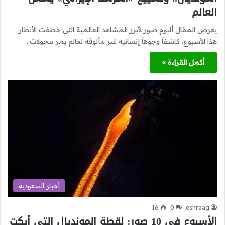
العالم
يعرض المقال ألبوم صور لأبرز المشاهد العالمية التي خطفت الأنظار
هذا الأسبوع، كاشفاً وجوهاً إنسانية غير مألوفة لعالم يمر بتحولات…
أكمل القراءة »
أخبار السعودية
16
0
eshraag
الأسبوع في 10 صور: لقطة المونديال التي أبكت