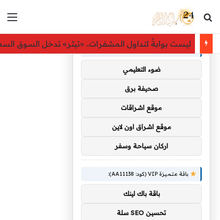
بحث عن
الق
×
توصيات :
ليست بوابةً لتداول المشفرات.. «تيثر» تدخل السوق ال
باقة متميزة VIP (كود: AA35872):
ضوء التعليمي
صحيفة برق
موقع اشراقات
موقع اشراق اون لاين
اركان سياحة وسفر
باقة متميزة VIP (كود: AA11138):
باقة باك لينك
تحسين SEO سلة