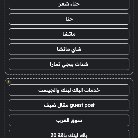
حناء شعر
حنا
ماتشا
شاي ماتشا
شدات ببجي تمارا
!
خدمات الباك لينك والجيست
guest post مقال ضيف
سوق العرب
باك لينك باقة 20