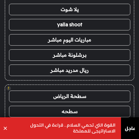
يلا شوت
yalla shoot
مباريات اليوم مباشر
برشلونة مباشر
ريال مدريد مباشر
!
سطحة الرياض
سطحه
القوة التي تحمي السلام.. قراءة في التحول
سطحة بين المدن
عاجل
×
الاستراتيجي للمملكة