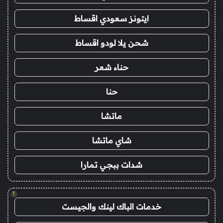
ايتونز سعودي اقساط
شحن يلا لودو اقساط
حناء شعر
حنا
ماتشا
شاي ماتشا
شدات ببجي تمارا
!
خدمات الباك لينك والجيست