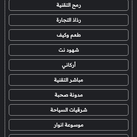
رمح التقنية
رذاذ التجارة
طعم وكيف
شهود نت
أركاني
مباشر التقنية
مدونة صحبة
شرقيات السياحة
موسوعة انوار