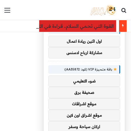
بحث عن
الق
×
توصيات :
القوة التي تحمي السلام.. قراءة في التحول الاستراتيجي ل
باقة متميزة VIP (كود: AA38045):
اول اثنين ريادة اعمال
مشاركة ارباح ادسنس
باقة متميزة VIP (كود: AA35872):
ضوء التعليمي
صحيفة برق
موقع اشراقات
موقع اشراق اون لاين
اركان سياحة وسفر