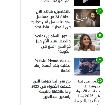
أمم أفريقيا 2025
بالتفاصيل: شاهد الآن
الحلقة 24 من مسلسل
«مولانا».. هل قُتل ”جابر”
في انفجار ”العادلية”؟
شجون الهاجري تفاجئ
والدتها بعيد الأم خلال
كواليس "صنع في
الكويت"
Watch: Mount etna in
صقلية يلف أعمدة رماد
ضخمة
من هي لينا صوفيا التي
خطفت الأضواء في 2025
وما علاقتها بالنجمة
ياسمين عبدالعزيز