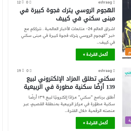
12
0
eshraag
الهجوم الروسي يترك فجوة كبيرة في
مبنى سكني في كييف
اشراق العالم 24- متابعات الأخبار العالمية . نترككم مع
خبر “الهجوم الروسي يترك فجوة كبيرة في مبنى سكني
في كييف…
م
أكمل القراءة »
19
0
eshraag
سكني تطلق المزاد الإلكتروني لبيع
139 أرضًا سكنية مطورة في الربيعية
أطلق برنامج “سكني” مزادًا إلكترونيًا لبيع ١٣٩ أرضًا
سكنية مطوّرة في مركز الربيعية بمنطقة القصيم، عبر
منصته الرقمية خلال الفترة…
ة
أكمل القراءة »