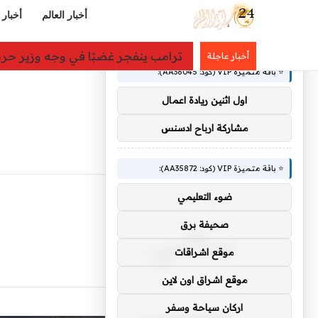
أخبار العالم
أخبار 
×
🚀 توصيات :
«لن نتوانى عن أي إجراء».. مصدر سعو
أخبار عاجلة
⭐ باقة متميزة VIP (كود: AA38045):
اول اثنين ريادة اعمال
مشاركة ارباح ادسنس
⭐ باقة متميزة VIP (كود: AA35872):
ضوء التعليمي
الرئيسية
/
سكني.
سكني.
صحيفة برق
موقع اشراقات
موقع اشراق اون لاين
اركان سياحة وسفر