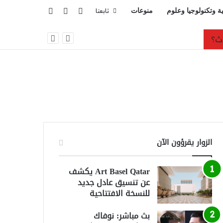
تسجيل الدخول
بحث عن
إضافة عمود جانبي
ية وتكنولوجيا وعلوم
منوعات
تابعنا
رس الثوري للاعتداء على المملكة
الزوار يقرؤون الآن
Art Basel Qatar يكشف
عن تنسيق عادل جديد
للنسخة الافتتاحية
بث مباشر: نوفاك