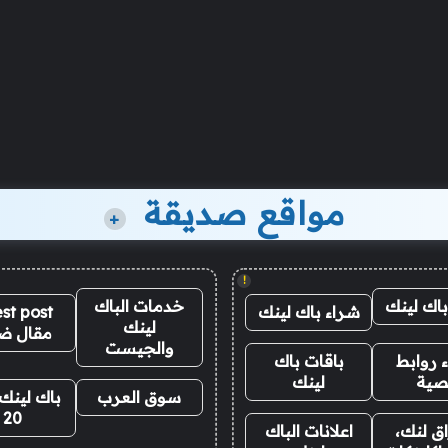
مواقع صديقة
+
!
باك لينك
خدمات الباك
شراء باك لينك
st post
لينك
مقال ض
والجيست
 روابط
باقات باك
صية
لينك
سوق العرب
باك لينك 
20
ق لنك،
اعلانات الباك