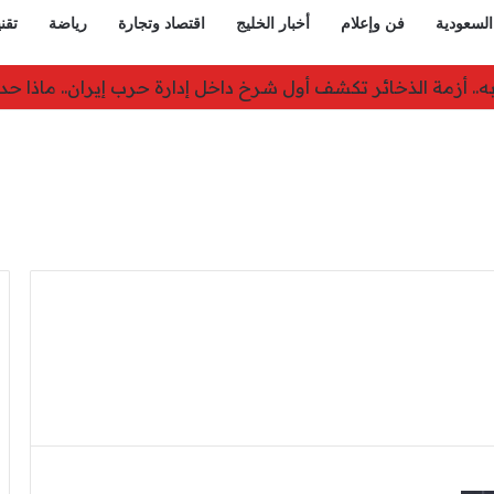
السعودية
فن وإعلام
أخبار الخليج
اقتصاد وتجارة
رياضة
تقن
دي مسؤول: تقارير استخباراتية عن تنسيق مليشياوي بإشراف الح