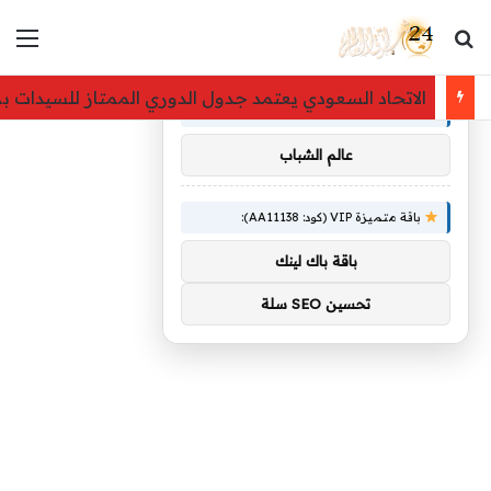
بحث عن
الق
×
توصيات :
الاتحاد السعودي يعتمد جدول الدوري الممتاز للسيدات بمشاركة 8 أندية 
باقة متميزة VIP (كود: AA86842):
عالم الشباب
باقة متميزة VIP (كود: AA11138):
باقة باك لينك
تحسين SEO سلة