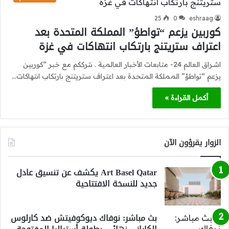
25
0
eshraag
كوربين يزعم “تواطؤ” المملكة المتحدة بعد
اعتراف ستريتنج بارتكاب انتهاكات في غزة
اشراق العالم 24- متابعات الأخبار العالمية . نترككم مع خبر “كوربين
يزعم “تواطؤ” المملكة المتحدة بعد اعتراف ستريتنج بارتكاب انتهاكات…
أكمل القراءة »
الزوار يقرؤون الآن
Art Basel Qatar يكشف عن تنسيق عادل
جديد للنسخة الافتتاحية
بث مباشر: نوفاك ديوكوفيتش ضد كارلوس