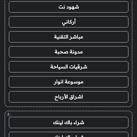
شهود نت
أركاني
مباشر التقنية
مدونة صحبة
شرقيات السياحة
موسوعة انوار
اشراق الأرباح
!
شراء باك لينك