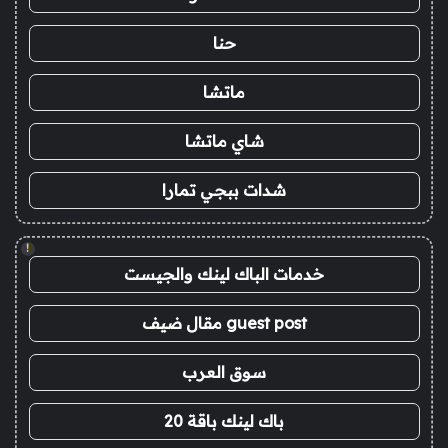
حنا
ماتشا
شاي ماتشا
شدات ببجي تمارا
!
خدمات الباك لينك والجيست
guest post مقال ضيف
سوق العرب
باك لينك باقة 20