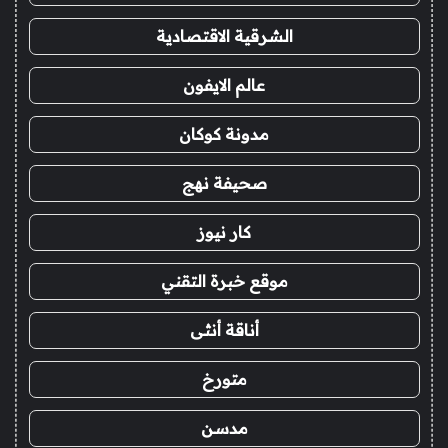
الشرقية الاقتصادية
عالم الايفون
مدونة كوكان
صحيفة نهج
كار نيوز
موقع خبرة التقني
أناقة أنثى
متورخ
مدسن