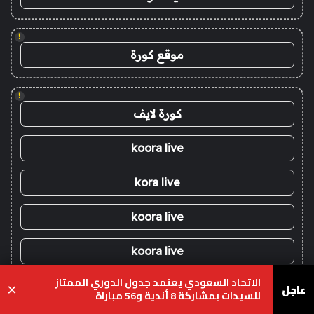
!
موقع كورة
!
كورة لايف
koora live
kora live
koora live
koora live
الاتحاد السعودي يعتمد جدول الدوري الممتاز
كورة لايف
عاجل
×
للسيدات بمشاركة 8 أندية و56 مباراة