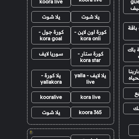
koora live
gue
يف
يلا شوت
يلا شوت
باقة
كورة اون لاين -
كورة جول -
kora goal
kora onli
 باك
كورة ستار -
سوريا لايف
kora star
ربنا
يلا لايف - yalla
يلا كورة -
حياه
yallakora
live
ع
kooralive
kora live
نك
koora 365
يلا شوت
!