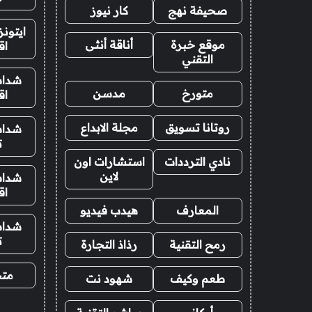
صحيفة نهج
كار نيوز
ايتون
موقع خبرة
أناقة أنثى
اق
التقني
شدات
متورخ
مدسن
اق
روتانا تسويق
مجلة الابداع
شدات
ت
نادي الترددات
استشارات اون
لاين
شدات
اق
المعارف
هيدب فيديو
شدات
ت
رمح التقنية
رذاذ التجارة
متجر
طعم وكيف
شهود نت