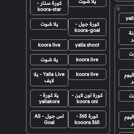
يلا شوت
كورة ستار -
koora-star
!
yal
كورة جول -
يلا شوت
koora-goal
نة
ر
koora live
yalla shoot
وت
koora live
يلا شوت
koora live
Yalla Live - يلا
ليوم
لايف
ر
كورة اون لاين -
يلا كورة -
وت
yallakora
koora onl
كورة 365 -
اس جول - AS
ليوم
Goal
kooora 365
ر