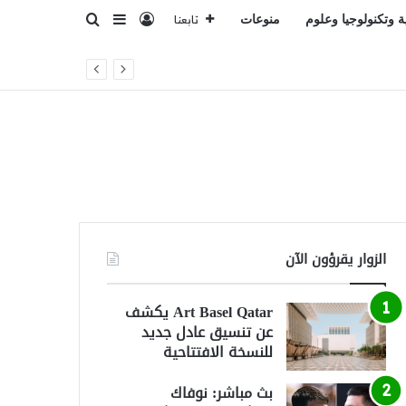
تسجيل الدخول
بحث عن
إضافة عمود جانبي
ة وتكنولوجيا وعلوم
منوعات
تابعنا
الزوار يقرؤون الآن
Art Basel Qatar يكشف
عن تنسيق عادل جديد
للنسخة الافتتاحية
بث مباشر: نوفاك