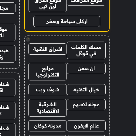
موقع اشراقات
موقع اشراق
اون لاين
مجلة
اركان سياحة وسفر
موقع
لل
!
مسك الكلمات
اشراق التقنية
هيدب
في قوقل
وت
ان سفن
مرابع
التكنولوجيا
شدات
خيال التقنية
شوف ويب
اق
مجلة الاسهم
الشرقية
شدات
الاقتصادية
ت
عالم الايفون
مدونة كوكان
شدات
ت