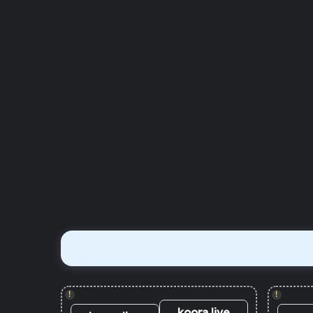
!
!
koora live