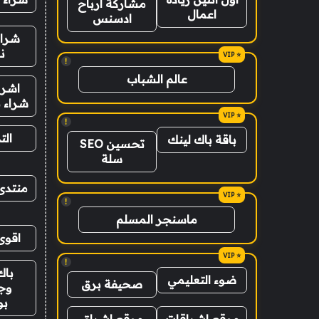
مشاركة ارباح
اعمال
ادسنس
شراء
ن
!
عالم الشباب
اشرا
شراء ب
!
الت
باقة باك لينك
تحسين SEO
سلة
منتدى
!
ماسنجر المسلم
اقوى
!
باك
ضوء التعليمي
صحيفة برق
وج
ب