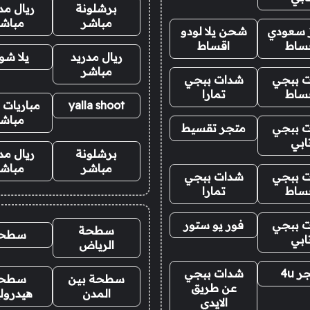
برشلونة
ريال مد
مباشر
مباش
ز سعودي
شحن يلا لودو
ساط
اقساط
ريال مدريد
يلا ش
مباشر
 ببجي
شدات ببجي
ساط
تمارا
yalla shoot
مباريات ا
مباش
 ببجي
متجر تقسيط
ابي
برشلونة
ريال مد
مباشر
مباش
 ببجي
شدات ببجي
ساط
تمارا
 ببجي
فور يو ستور
سطحة
سطح
ابي
الرياض
 4u
شدات ببجي
سطحة بين
سطح
عن طريق
المدن
هيدرول
الايدي