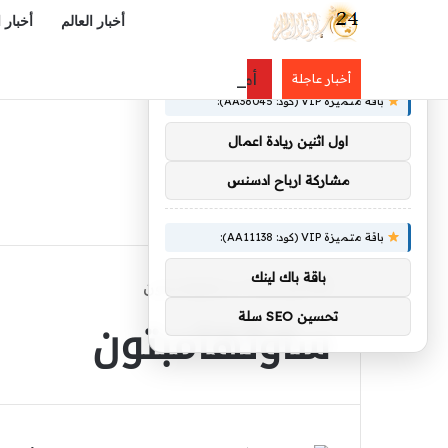
أخبار العالم
أخبار 
×
توصيات :
أمير منطقة عسير يدشّن مشروع «سفن
أخبار عاجلة
باقة متميزة VIP (كود: AA38045):
اول اثنين ريادة اعمال
مشاركة ارباح ادسنس
باقة متميزة VIP (كود: AA11138):
باقة باك لينك
الرئيسية
/
ساوثهامبتون
ساوثهامبتون
تحسين SEO سلة