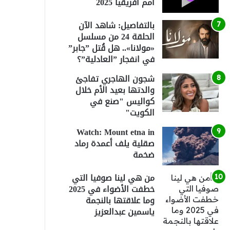
أمم أفريقيا 2025
بالتفاصيل: شاهد الآن
الحلقة 24 من مسلسل
«مولانا».. هل قُتل ”جابر”
في انفجار ”العادلية”؟
شجون الهاجري تفاجئ
والدتها بعيد الأم خلال
كواليس "صنع في
الكويت"
Watch: Mount etna in
صقلية يلف أعمدة رماد
ضخمة
من هي لينا صوفيا التي
خطفت الأضواء في 2025
وما علاقتها بالنجمة
ياسمين عبدالعزيز