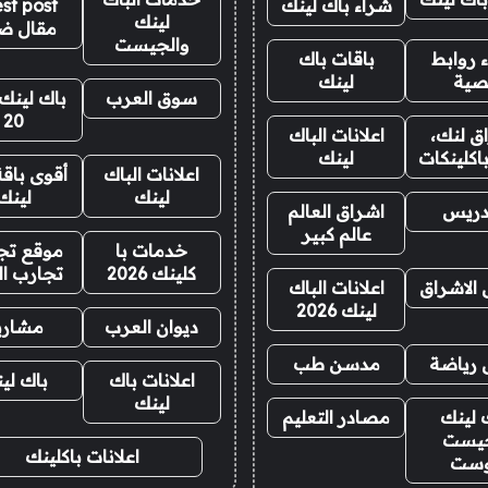
شراء باك لينك
st post
لينك
مقال ض
والجيست
 روابط
باقات باك
صية
لينك
سوق العرب
باك لينك 
20
ق لنك،
اعلانات الباك
اكلينكات
لينك
اعلانات الباك
أقوى باقة
لينك
لينك
دريس
اشراق العالم
عالم كبير
خدمات با
موقع تجا
كلينك 2026
تجارب ال
 الاشراق
اعلانات الباك
لينك 2026
ديوان العرب
مشاري
 رياضة
مدسن طب
اعلانات باك
باك لي
لينك
 لينك
مصادر التعليم
يست
اعلانات باكلينك
وست