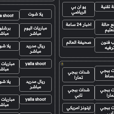
 تقنية
يو ان بي
الرياضي
يلا شوت
la shoot
 حالة
اخبار 24 ساعة
مباريات اليوم
برشلو
تعليم
مباشر
مباش
 فنون
صحيفة العالم
ريال مدريد
يلا ش
رفيه
مباشر
yalla shoot
مباريات ا
!
مباش
 ببجي
شدات ببجي
ساط
تمارا
ريال مدريد
يلا ش
مباشر
 ببجي
شدات ببجي
مارا
تابي
yalla shoot
مباريات ا
مباش
 ببجي
ايتونز امريكي
ابي