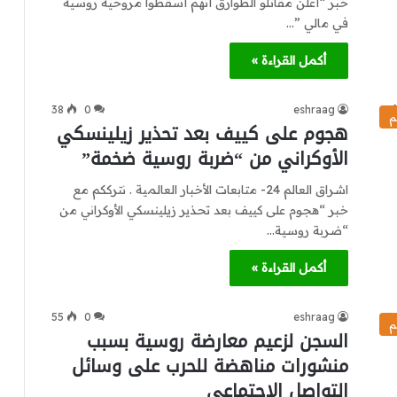
خبر “أعلن مقاتلو الطوارق أنهم أسقطوا مروحية روسية
في مالي ”…
أكمل القراءة »
38
0
eshraag
م
هجوم على كييف بعد تحذير زيلينسكي
الأوكراني من “ضربة روسية ضخمة”
اشراق العالم 24- متابعات الأخبار العالمية . نترككم مع
خبر “هجوم على كييف بعد تحذير زيلينسكي الأوكراني من
“ضربة روسية…
أكمل القراءة »
55
0
eshraag
م
السجن لزعيم معارضة روسية بسبب
منشورات مناهضة للحرب على وسائل
التواصل الاجتماعي