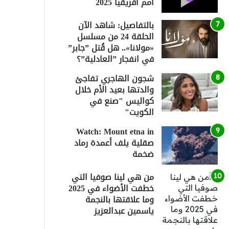
أمم أفريقيا 2025
بالتفاصيل: شاهد الآن
الحلقة 24 من مسلسل
«مولانا».. هل قُتل ”جابر”
في انفجار ”العادلية”؟
شجون الهاجري تفاجئ
والدتها بعيد الأم خلال
كواليس "صنع في
الكويت"
Watch: Mount etna in
صقلية يلف أعمدة رماد
ضخمة
من هي لينا صوفيا التي
خطفت الأضواء في 2025
وما علاقتها بالنجمة
ياسمين عبدالعزيز