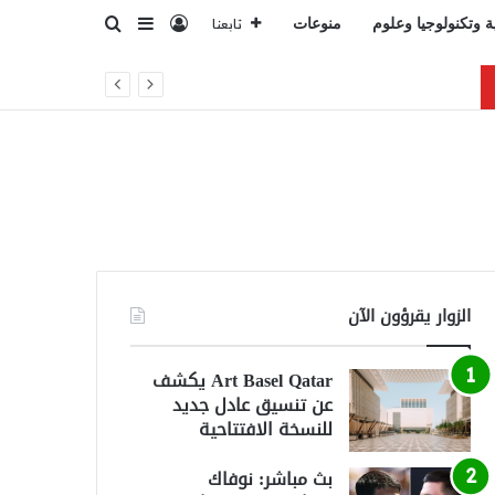
تسجيل الدخول
بحث عن
إضافة عمود جانبي
ة وتكنولوجيا وعلوم
منوعات
تابعنا
تي
الزوار يقرؤون الآن
Art Basel Qatar يكشف
عن تنسيق عادل جديد
للنسخة الافتتاحية
بث مباشر: نوفاك