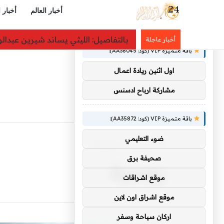
أخبار العالم
أخبار 
×
توصيات :
المشهد الرياضي – برشلونة يقترب
أخبار عاجلة
باقة متميزة VIP (كود: AA38045):
اول اثنين ريادة اعمال
مشاركة ارباح ادسنس
باقة متميزة VIP (كود: AA35872):
ضوء التعليمي
الرئيسية
/
روسية
روسية
صحيفة برق
موقع اشراقات
موقع اشراق اون لاين
اركان سياحة وسفر