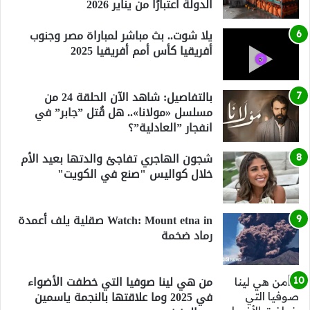
الدولة اعتبارًا من يناير 2026
يلا شوت.. بث مباشر لمباراة مصر وجنوب
أفريقيا كأس أمم أفريقيا 2025
بالتفاصيل: شاهد الآن الحلقة 24 من
مسلسل «مولانا».. هل قُتل ”جابر” في
انفجار ”العادلية”؟
شجون الهاجري تفاجئ والدتها بعيد الأم
خلال كواليس "صنع في الكويت"
Watch: Mount etna in صقلية يلف أعمدة
رماد ضخمة
من هي لينا صوفيا التي خطفت الأضواء
في 2025 وما علاقتها بالنجمة ياسمين