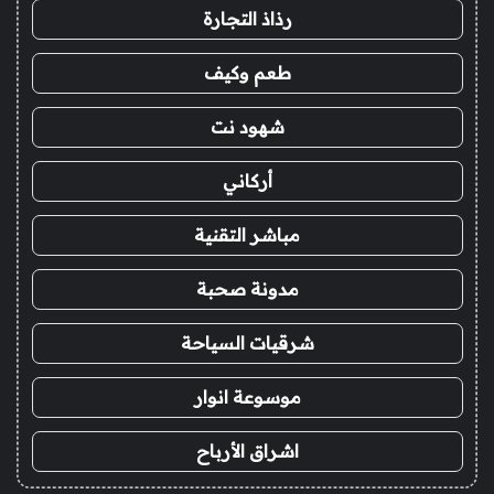
رذاذ التجارة
طعم وكيف
شهود نت
أركاني
مباشر التقنية
مدونة صحبة
شرقيات السياحة
موسوعة انوار
اشراق الأرباح