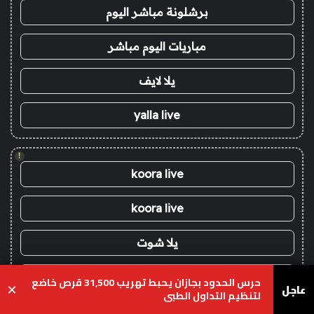
برشلونة مباشر اليوم
مباريات اليوم مباشر
يلا لايف
yalla live
!
koora live
koora live
يلا شوت
يلا شوت
حرس الحدود بجازان يحبط تهريب 31,500 قرص خاضع
عاجل
×
لتنظيم التداول الطبي
كورة اون لاين - kora onli