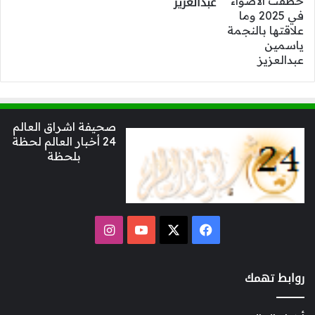
عبدالعزيز
صحيفة اشراق العالم
24 أخبار العالم لحظة
بلحظة
‫X
فيسبوك
‫YouTube
انستقرام
روابط تهمك