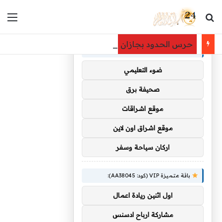
بحث عن
الق
×
توصيات :
حرس الحدود بجازان يحبط تهريب 31,500 قرص خاضع لتنظيم التداول الطبي
باقة متميزة VIP (كود: AA35872):
ضوء التعليمي
صحيفة برق
موقع اشراقات
موقع اشراق اون لاين
اركان سياحة وسفر
باقة متميزة VIP (كود: AA38045):
اول اثنين ريادة اعمال
مشاركة ارباح ادسنس