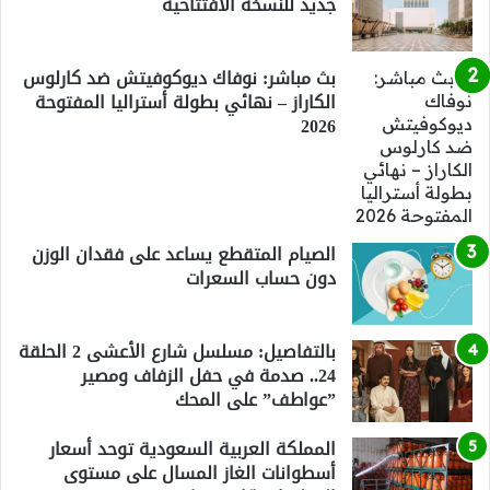
جديد للنسخة الافتتاحية
بث مباشر: نوفاك ديوكوفيتش ضد كارلوس
الكاراز – نهائي بطولة أستراليا المفتوحة
2026
الصيام المتقطع يساعد على فقدان الوزن
دون حساب السعرات
بالتفاصيل: مسلسل شارع الأعشى 2 الحلقة
24.. صدمة في حفل الزفاف ومصير
”عواطف” على المحك
المملكة العربية السعودية توحد أسعار
أسطوانات الغاز المسال على مستوى