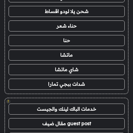
شحن يلا لودو اقساط
حناء شعر
حنا
ماتشا
شاي ماتشا
شدات ببجي تمارا
!
خدمات الباك لينك والجيست
guest post مقال ضيف