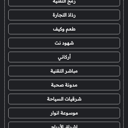
رمح التقنية
رذاذ التجارة
طعم وكيف
شهود نت
أركاني
مباشر التقنية
مدونة صحبة
شرقيات السياحة
موسوعة انوار
اشراق الأرباح