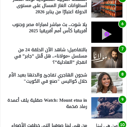
أسطوانات الغاز المسال على مستوى
الدولة اعتبارًا من يناير 2026
يلا شوت.. بث مباشر لمباراة مصر وجنوب
أفريقيا كأس أمم أفريقيا 2025
بالتفاصيل: شاهد الآن الحلقة 24 من
مسلسل «مولانا».. هل قُتل ”جابر” في
انفجار ”العادلية”؟
شجون الهاجري تفاجئ والدتها بعيد الأم
خلال كواليس "صنع في الكويت"
Watch: Mount etna in صقلية يلف أعمدة
رماد ضخمة
من هي لينا صوفيا التي خطفت الأضواء