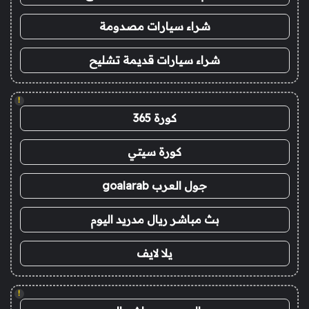
شراء سيارات مصدومة
شراء سيارات قديمة تشليح
!
كورة 365
كورة سيتي
جول العرب goalarab
بث مباشر ريال مدريد اليوم
يلا لايف
!