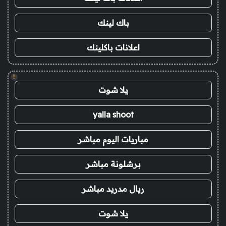
باك لينك
اعلانات باكلينك
!
يلا شوت
yalla shoot
مباريات اليوم مباشر
برشلونة مباشر
ريال مدريد مباشر
يلا شوت