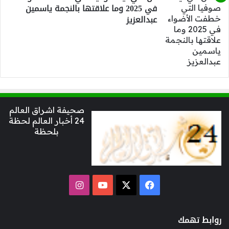
في 2025 وما علاقتها بالنجمة ياسمين
عبدالعزيز
صحيفة اشراق العالم
24 أخبار العالم لحظة
بلحظة
‫X
فيسبوك
‫YouTube
انستقرام
روابط تهمك