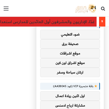
بحث عن
الق
×
توصيات :
غدًا.. الإداريون والمشرفون أول العائدين للمدارس استعدادًا لل
باقة متميزة VIP (كود: AA35872):
ضوء التعليمي
صحيفة برق
موقع اشراقات
موقع اشراق اون لاين
اركان سياحة وسفر
باقة متميزة VIP (كود: AA38045):
اول اثنين ريادة اعمال
مشاركة ارباح ادسنس