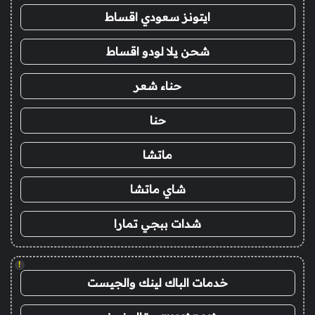
ايتونز سعودي اقساط
شحن يلا لودو اقساط
حناء شعر
حنا
ماتشا
شاي ماتشا
شدات ببجي تمارا
!
خدمات الباك لينك والجيست