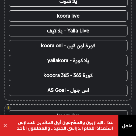
يلا شوت
koora live
Yalla Live - يلا لايف
كورة اون لاين - koora onl
يلا كورة - yallakora
كورة 365 - kooora 365
اس جول - AS Goal
!
koora live
غدًا.. الإداريون والمشرفون أول العائدين للمدارس
عاجل
×
استعدادًا للعام الدراسي الجديد.. والمعلمون الأحد
kora live
والطلاب 23 أغسطس