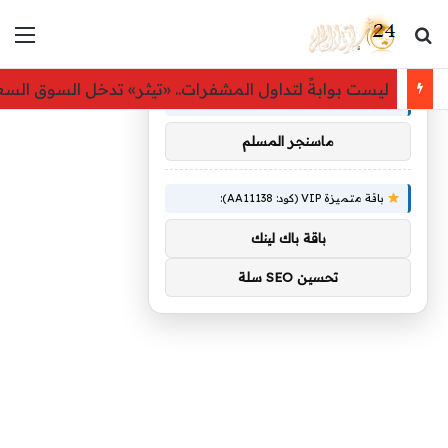
بحث عن
الق
×
توصيات :
ليست بوابةً لتداول المشفرات.. «تيثر» تدخل السوق ال
باقة متميزة VIP (كود: AA26790):
ماسنجر المسلم
باقة متميزة VIP (كود: AA11138):
باقة باك لينك
تحسين SEO سلة