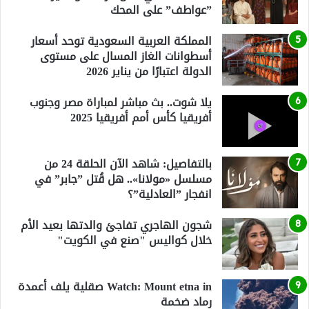
”عواطف” على المحك
المملكة العربية السعودية توحد أسعار
أسطوانات الغاز المسال على مستوى
الدولة اعتبارًا من يناير 2026
يلا شوت.. بث مباشر لمباراة مصر وجنوب
أفريقيا كأس أمم أفريقيا 2025
بالتفاصيل: شاهد الآن الحلقة 24 من
مسلسل «مولانا».. هل قُتل ”جابر” في
انفجار ”العادلية”؟
شجون الهاجري تفاجئ والدتها بعيد الأم
خلال كواليس "صنع في الكويت"
Watch: Mount etna in صقلية يلف أعمدة
رماد ضخمة