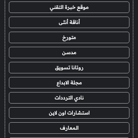
موقع خبرة التقني
أناقة أنثى
متورخ
مدسن
روتانا تسويق
مجلة الابداع
نادي الترددات
استشارات اون لاين
المعارف