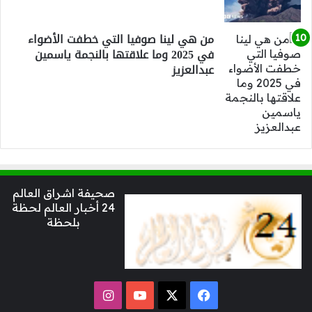
من هي لينا صوفيا التي خطفت الأضواء
في 2025 وما علاقتها بالنجمة ياسمين
عبدالعزيز
صحيفة اشراق العالم
24 أخبار العالم لحظة
بلحظة
‫X
فيسبوك
‫YouTube
انستقرام