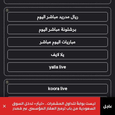
!
ريال مدريد مباشر اليوم
برشلونة مباشر اليوم
مباريات اليوم مباشر
يلا لايف
yalla live
!
koora live
koora live
ليست بوابةً لتداول المشفرات.. «تيثر» تدخل السوق
عاجل
×
السعودية من باب ترميز العقار المؤسسي عبر مُصدر
محلي
يلا شوت