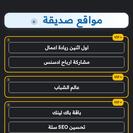
مواقع صديقة
+
!
اول اثنين ريادة اعمال
مشاركة ارباح ادسنس
!
عالم الشباب
!
باقة باك لينك
تحسين SEO سلة