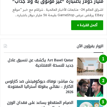
مليار دولار باعتباره “غير موثوق به ولا جذاب”
اشراق العالم 24- متابعات الأخبار العالمية . نترككم مع خبر “موقع
EBay يرفض عرض GameStop بقيمة 56 مليار دولار باعتباره…
أكمل القراءة »
الزوار يقرؤون الآن
Art Basel Qatar يكشف عن تنسيق عادل
جديد للنسخة الافتتاحية
بث مباشر: نوفاك ديوكوفيتش ضد كارلوس
الكاراز – نهائي بطولة أستراليا المفتوحة
2026
الصيام المتقطع يساعد على فقدان الوزن