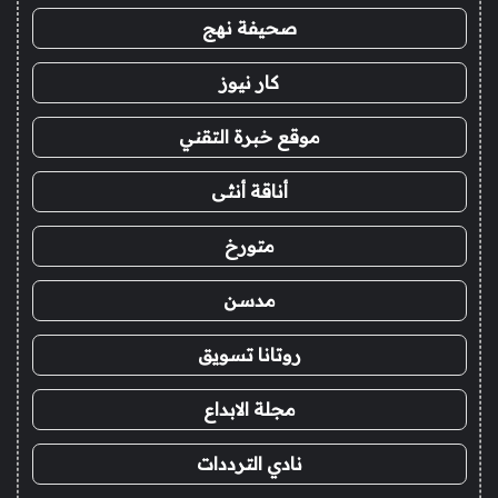
صحيفة نهج
كار نيوز
موقع خبرة التقني
أناقة أنثى
متورخ
مدسن
روتانا تسويق
مجلة الابداع
نادي الترددات