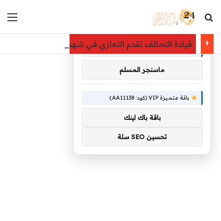
بحث عن
الق
×
توصيات :
قيادة التحالف تقدم التعازي في شهداء القوات المسلحة ال
باقة متميزة VIP (كود: AA26790):
ماسنجر المسلم
باقة متميزة VIP (كود: AA11138):
باقة باك لينك
تحسين SEO سلة