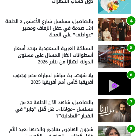
دون حساب السعرات
بالتفاصيل: مسلسل شارع الأعشى 2 الحلقة
24.. صدمة في حفل الزفاف ومصير
”عواطف” على المحك
المملكة العربية السعودية توحد أسعار
أسطوانات الغاز المسال على مستوى
الدولة اعتبارًا من يناير 2026
يلا شوت.. بث مباشر لمباراة مصر وجنوب
أفريقيا كأس أمم أفريقيا 2025
بالتفاصيل: شاهد الآن الحلقة 24 من
مسلسل «مولانا».. هل قُتل ”جابر” في
انفجار ”العادلية”؟
شجون الهاجري تفاجئ والدتها بعيد الأم