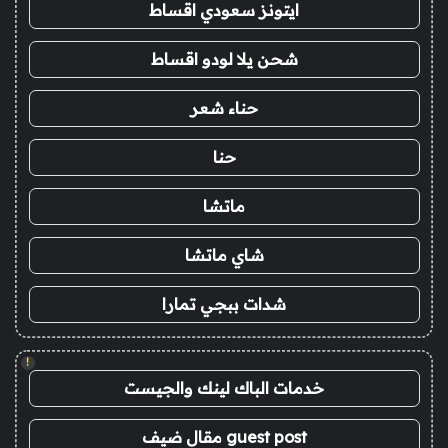
ايتونز سعودي اقساط
شحن يلا لودو اقساط
حناء شعر
حنا
ماتشا
شاي ماتشا
شدات ببجي تمارا
!
خدمات الباك لينك والجيست
guest post مقال ضيف