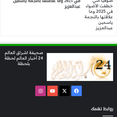
في 2025 وما علاقتها بالنجمة ياسمين
عبدالعزيز
صحيفة اشراق العالم
24 أخبار العالم لحظة
بلحظة
‫X
فيسبوك
‫YouTube
انستقرام
روابط تهمك