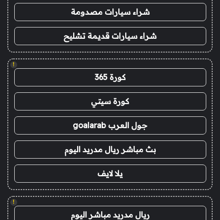
شراء سيارات مصدومة
شراء سيارات قديمة تشليح
!
كورة 365
كورة سيتي
جول العرب goalarab
بث مباشر ريال مدريد اليوم
يلا لايف
!
ريال مدريد مباشر اليوم