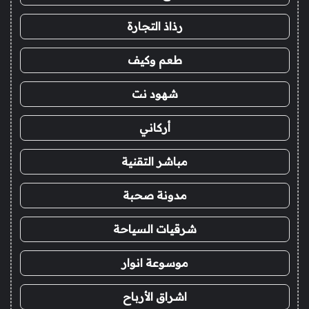
رذاذ التجارة
طعم وكيف
شهود نت
أركاني
مباشر التقنية
مدونة صحبة
شرقيات السياحة
موسوعة انوار
اشراق الأرباح