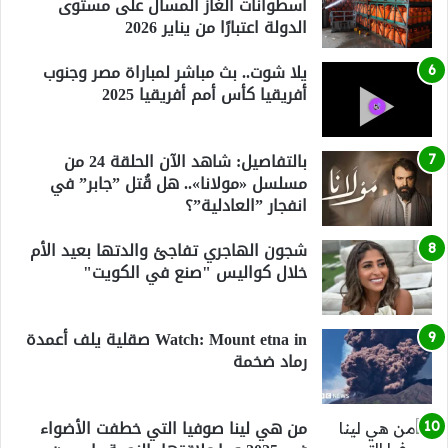
أسطوانات الغاز المسال على مستوى
الدولة اعتبارًا من يناير 2026
يلا شوت.. بث مباشر لمباراة مصر وجنوب
أفريقيا كأس أمم أفريقيا 2025
بالتفاصيل: شاهد الآن الحلقة 24 من
مسلسل «مولانا».. هل قُتل ”جابر” في
انفجار ”العادلية”؟
شجون الهاجري تفاجئ والدتها بعيد الأم
خلال كواليس "صنع في الكويت"
Watch: Mount etna in صقلية يلف أعمدة
رماد ضخمة
من هي لينا صوفيا التي خطفت الأضواء