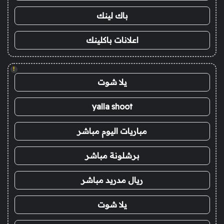
باك لينك
اعلانات باكلينك
!
يلا شوت
yalla shoot
مباريات اليوم مباشر
برشلونة مباشر
ريال مدريد مباشر
يلا شوت