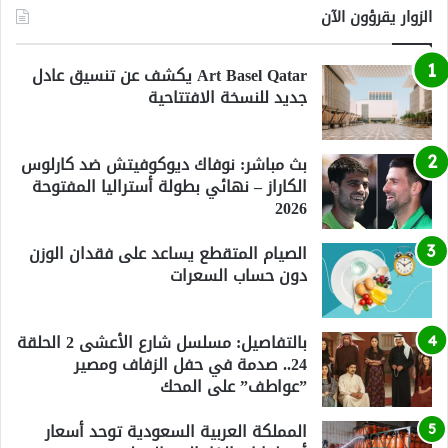
الزوار يقرؤون الآن
Art Basel Qatar يكشف عن تنسيق عادل
جديد للنسخة الافتتاحية
بث مباشر: نوفاك ديوكوفيتش ضد كارلوس
الكاراز – نهائي بطولة أستراليا المفتوحة
2026
الصيام المتقطع يساعد على فقدان الوزن
دون حساب السعرات
بالتفاصيل: مسلسل شارع الأعشى 2 الحلقة
24.. صدمة في حفل الزفاف ومصير
”عواطف” على المحك
المملكة العربية السعودية توحد أسعار