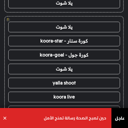
يلا شوت
!
يلا شوت
كورة ستار - koora-star
كورة جول - koora-goal
يلا شوت
yalla shoot
koora live
koora live
عاجل
حين تصبح الصحة رسالة تمنح الأمل
×
يلا شوت