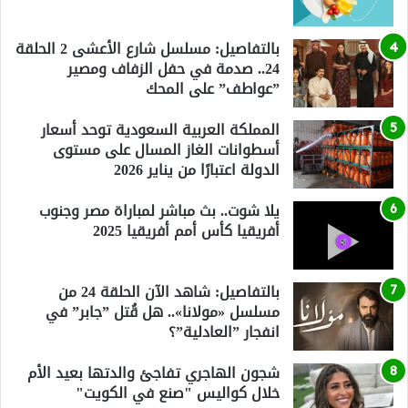
بالتفاصيل: مسلسل شارع الأعشى 2 الحلقة
24.. صدمة في حفل الزفاف ومصير
”عواطف” على المحك
المملكة العربية السعودية توحد أسعار
أسطوانات الغاز المسال على مستوى
الدولة اعتبارًا من يناير 2026
يلا شوت.. بث مباشر لمباراة مصر وجنوب
أفريقيا كأس أمم أفريقيا 2025
بالتفاصيل: شاهد الآن الحلقة 24 من
مسلسل «مولانا».. هل قُتل ”جابر” في
انفجار ”العادلية”؟
شجون الهاجري تفاجئ والدتها بعيد الأم
خلال كواليس "صنع في الكويت"