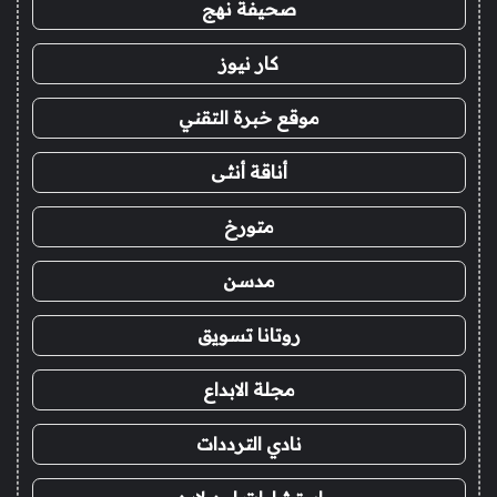
صحيفة نهج
كار نيوز
موقع خبرة التقني
أناقة أنثى
متورخ
مدسن
روتانا تسويق
مجلة الابداع
نادي الترددات