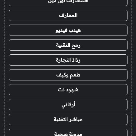
استشارات اون لاين
المعارف
هيدب فيديو
رمح التقنية
رذاذ التجارة
طعم وكيف
شهود نت
أركاني
مباشر التقنية
مدونة صحبة