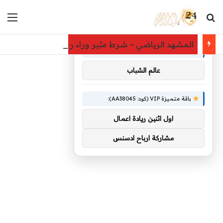
بحث عن
الق
×
توصيات :
المشهد الرياضي – شرط مثير وراء رحيل نواف العقيدي 
باقة متميزة VIP (كود: AA86842):
عالم الشباب
باقة متميزة VIP (كود: AA38045):
اول اثنين ريادة اعمال
مشاركة ارباح ادسنس