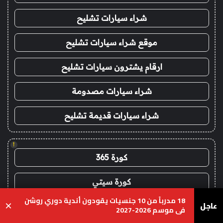
شراء سيارات تشليح
موقع شراء سيارات تشليح
ارقام يشترون سيارات تشليح
شراء سيارات مصدومة
شراء سيارات قديمة تشليح
!
كورة 365
كورة سيتي
18 مدرباً من 10 جنسيات يقودون أندية دوري روشن
عاجل
×
جول العرب goalarab
في موسم 2026-2027