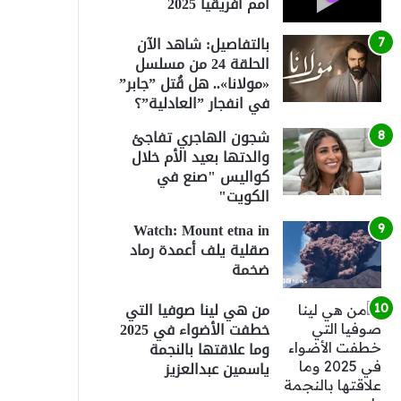
أمم أفريقيا 2025
بالتفاصيل: شاهد الآن
الحلقة 24 من مسلسل
«مولانا».. هل قُتل ”جابر”
في انفجار ”العادلية”؟
شجون الهاجري تفاجئ
والدتها بعيد الأم خلال
كواليس "صنع في
الكويت"
Watch: Mount etna in
صقلية يلف أعمدة رماد
ضخمة
من هي لينا صوفيا التي
خطفت الأضواء في 2025
وما علاقتها بالنجمة
ياسمين عبدالعزيز