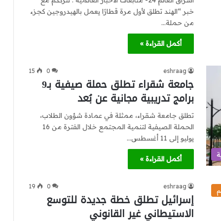
اشراق العالم 24- متابعات الأخبار العالمية . نترككم مع
خبر “الهند تطلق لأول مرة قطارًا يعمل بالهيدروجين كجزء
من حملة…
أكمل القراءة »
15
0
eshraag
جامعة شقراء تطلق حملة صيفية بـ9
برامج تدريبية مجانية عن بُعد
تطلق جامعة شقراء، ممثلة في عمادة شؤون الطلاب،
الحملة الصيفية لتنمية المجتمع خلال الفترة من 16
يوليو إلى 11 أغسطس…
ة
أكمل القراءة »
19
0
eshraag
م
إسرائيل تطلق خطة جديدة للتوسع
الاستيطاني غير القانوني