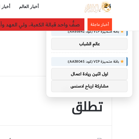
أخبار العالم
أخبار 
×
توصيات :
أمين الجامعة العربية يُدين هجمات ا
أخبار عاجلة
باقة متميزة VIP (كود: AA86842):
عالم الشباب
باقة متميزة VIP (كود: AA38045):
اول اثنين ريادة اعمال
مشاركة ارباح ادسنس
الرئيسية
/
تطلق
تطلق