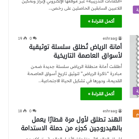
«الكفاءات التدريبية» عبر موقعها الإلكتروني لإبراز وتمكين
اللاعبين السابقين الحاصلين على رخص…
ة
أكمل القراءة »
19
0
eshraag
أمانة الرياض تُطلق سلسلة توثيقية
لأسواق العاصمة التاريخية
أطلقت أمانة منطقة الرياض سلسلة جديدة ضمن
مبادرة “ذاكرة الرياض” لتوثيق تاريخ أسواق العاصمة
القديمة، ودورها في تشكيل الحياة الاجتماعية…
ة
أكمل القراءة »
18
0
eshraag
م
الهند تطلق لأول مرة قطارًا يعمل
بالهيدروجين كجزء من حملة الاستدامة