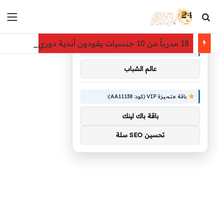
بحث عن
الق
×
توصيات :
18 مدرباً من 10 جنسيات يقودون أندية دوري روشن في موسم 2026-2027
باقة متميزة VIP (كود: AA86842):
عالم الشباب
باقة متميزة VIP (كود: AA11138):
باقة باك لينك
تحسين SEO سلة