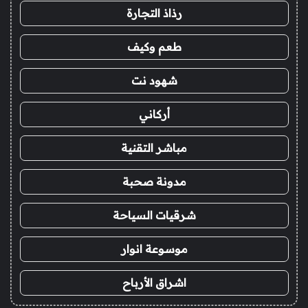
رذاذ التجارة
طعم وكيف
شهود نت
أركاني
مباشر التقنية
مدونة صحبة
شرقيات السياحة
موسوعة انوار
اشراق الأرباح