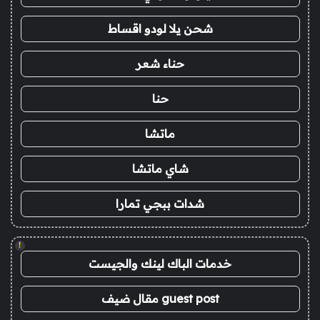
شحن يلا لودو اقساط
حناء شعر
حنا
ماتشا
شاي ماتشا
شدات ببجي تمارا
!
خدمات الباك لينك والجيست
guest post مقال ضيف