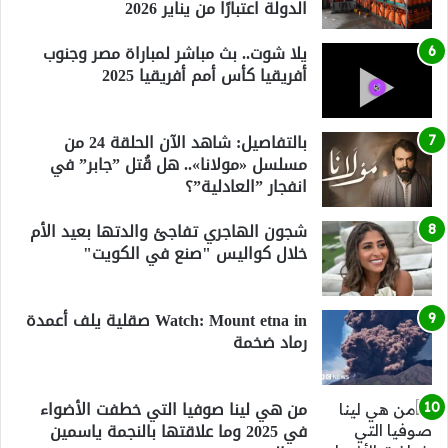
الدولة اعتبارًا من يناير 2026
يلا شوت.. بث مباشر لمباراة مصر وجنوب
أفريقيا كأس أمم أفريقيا 2025
بالتفاصيل: شاهد الآن الحلقة 24 من
مسلسل «مولانا».. هل قُتل ”جابر” في
انفجار ”العادلية”؟
شجون الهاجري تفاجئ والدتها بعيد الأم
خلال كواليس "صنع في الكويت"
Watch: Mount etna in صقلية يلف أعمدة
رماد ضخمة
من هي لينا صوفيا التي خطفت الأضواء
في 2025 وما علاقتها بالنجمة ياسمين