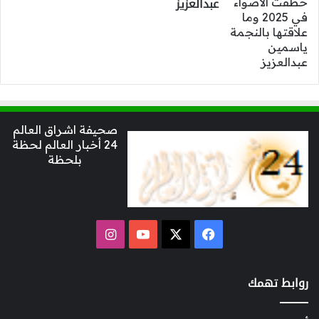
عبدالعزيز
صحيفة اشراق العالم
24 أخبار العالم لحظة
بلحظة
‫X
فيسبوك
‫YouTube
انستقرام
روابط تهمك