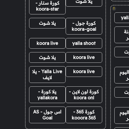
يلا شوت
كورة ستار -
koora-star
!
yal
كورة جول -
يلا شوت
koora-goal
نة
ر
koora live
yalla shoot
وت
koora live
يلا شوت
koora live
Yalla Live - يلا
ليوم
لايف
ر
كورة اون لاين -
يلا كورة -
وت
yallakora
koora onl
كورة 365 -
اس جول - AS
ليوم
Goal
kooora 365
ر