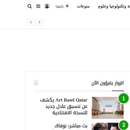
تسجيل الدخول
بحث عن
إضافة عمود جانبي
ة وتكنولوجيا وعلوم
منوعات
تابعنا
الزوار يقرؤون الآن
Art Basel Qatar يكشف
عن تنسيق عادل جديد
للنسخة الافتتاحية
بث مباشر: نوفاك