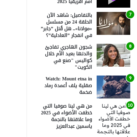
أمم أفريقيا 2025
بالتفاصيل: شاهد الآن
الحلقة 24 من مسلسل
«مولانا».. هل قُتل ”جابر”
في انفجار ”العادلية”؟
شجون الهاجري تفاجئ
والدتها بعيد الأم خلال
كواليس "صنع في
الكويت"
Watch: Mount etna in
صقلية يلف أعمدة رماد
ضخمة
من هي لينا صوفيا التي
خطفت الأضواء في 2025
وما علاقتها بالنجمة
ياسمين عبدالعزيز