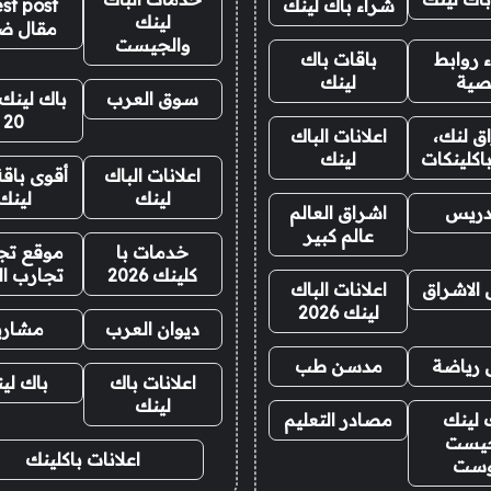
شراء باك لينك
st post
لينك
مقال ض
والجيست
 روابط
باقات باك
صية
لينك
سوق العرب
باك لينك 
20
ق لنك،
اعلانات الباك
اكلينكات
لينك
اعلانات الباك
أقوى باقة
لينك
لينك
دريس
اشراق العالم
عالم كبير
خدمات با
موقع تجا
كلينك 2026
تجارب ال
 الاشراق
اعلانات الباك
لينك 2026
ديوان العرب
مشاري
 رياضة
مدسن طب
اعلانات باك
باك لي
لينك
 لينك
مصادر التعليم
يست
اعلانات باكلينك
وست