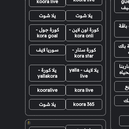
koora live
gue
يف
يلا شوت
يلا شوت
باقة
كورة اون لاين -
كورة جول -
kora goal
kora onli
 باك
كورة ستار -
سوريا لايف
kora star
ربنا
يلا لايف - yalla
يلا كورة -
حياه
yallakora
live
ع
kooralive
kora live
نك
koora 365
يلا شوت
!