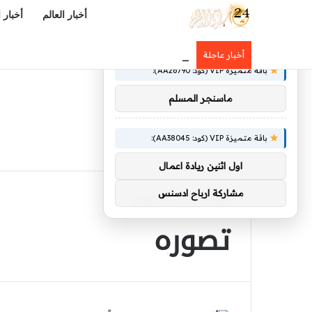
أخبار العالم
أخبار 
×
توصيات :
الملك سلمان وولي العهد يهنئان رئي
أخبار عاجلة
باقة متميزة VIP (كود: AA26790):
ماسنجر المسلم
باقة متميزة VIP (كود: AA38045):
اول اثنين ريادة اعمال
مشاركة ارباح ادسنس
الرئيسية
/
تصوره
تصوره