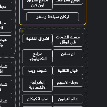
موقع اشراقات
موقع اشراق
اون لاين
مجلة
اركان سياحة وسفر
موقع
لل
!
مسك الكلمات
اشراق التقنية
هيدب
في قوقل
وت
ان سفن
مرابع
التكنولوجيا
شدات
خيال التقنية
شوف ويب
اق
مجلة الاسهم
الشرقية
شدات
الاقتصادية
ت
عالم الايفون
مدونة كوكان
شدات
ت