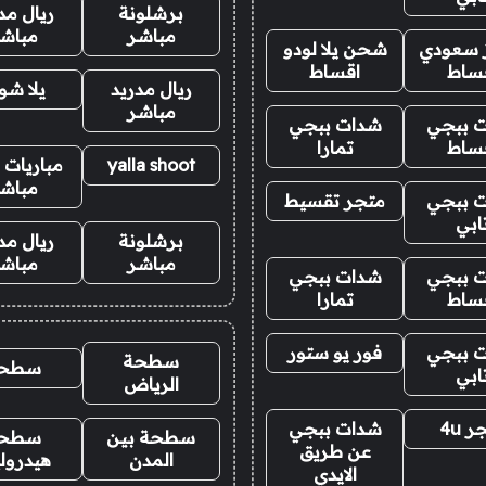
برشلونة
ريال مد
مباشر
مباش
ز سعودي
شحن يلا لودو
ساط
اقساط
ريال مدريد
يلا ش
مباشر
 ببجي
شدات ببجي
ساط
تمارا
yalla shoot
مباريات ا
مباش
 ببجي
متجر تقسيط
ابي
برشلونة
ريال مد
مباشر
مباش
 ببجي
شدات ببجي
ساط
تمارا
 ببجي
فور يو ستور
سطحة
سطح
ابي
الرياض
 4u
شدات ببجي
سطحة بين
سطح
عن طريق
المدن
هيدرول
الايدي