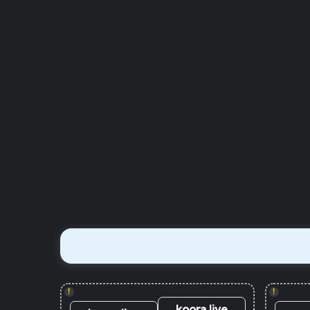
!
!
koora live