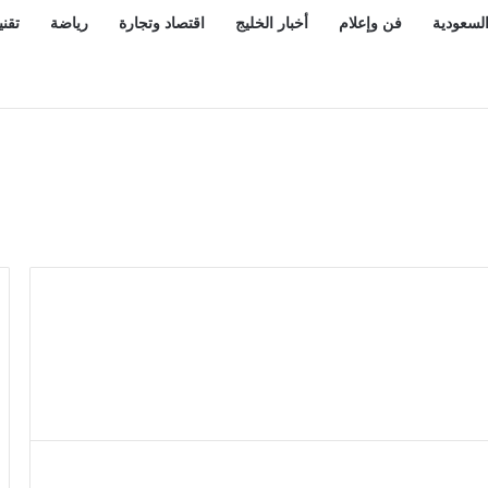
السعودية
فن وإعلام
أخبار الخليج
اقتصاد وتجارة
رياضة
تقني
س سنغافورة بيومها الوطني