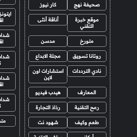
صحيفة نهج
كار نيوز
ايتون
موقع خبرة
أناقة أنثى
اق
التقني
شدات
متورخ
مدسن
اق
روتانا تسويق
مجلة الابداع
شدات
ت
نادي الترددات
استشارات اون
لاين
شدات
اق
المعارف
هيدب فيديو
شدات
ت
رمح التقنية
رذاذ التجارة
متجر
طعم وكيف
شهود نت