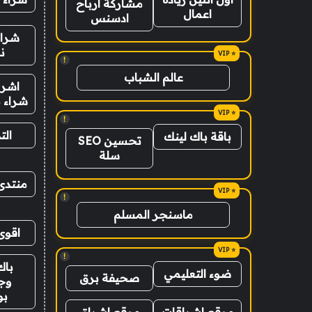
مشاركة ارباح
اعمال
ادسنس
شراء
ن
!
عالم الشباب
اشرا
شراء ب
!
الت
باقة باك لينك
تحسين SEO
سلة
منتدى
!
ماسنجر المسلم
اقوى
!
باك
ضوء التعليمي
صحيفة برق
وج
ب