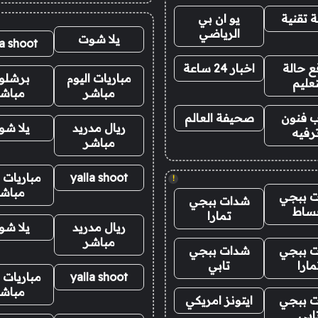
 تقنية
يو ان بي
الرياضي
يلا شوت
la shoot
 حالة
اخبار 24 ساعة
مباريات اليوم
برشلو
تعليم
مباشر
مباش
 فنون
صحيفة العالم
ريال مدريد
يلا ش
رفيه
مباشر
yalla shoot
مباريات ا
!
مباش
 ببجي
شدات ببجي
ساط
تمارا
ريال مدريد
يلا ش
مباشر
 ببجي
شدات ببجي
مارا
تابي
yalla shoot
مباريات ا
مباش
 ببجي
ايتونز امريكي
ابي