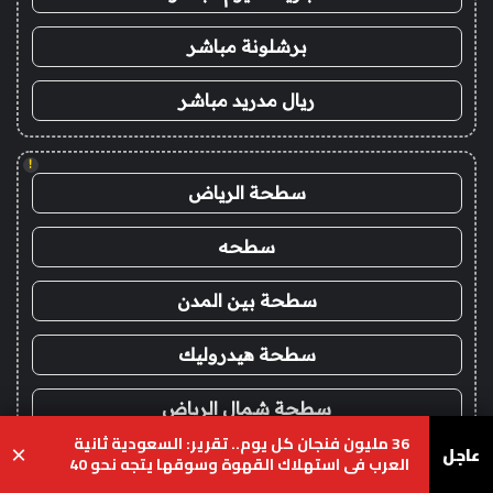
برشلونة مباشر
ريال مدريد مباشر
!
سطحة الرياض
سطحه
سطحة بين المدن
سطحة هيدروليك
سطحة شمال الرياض
36 مليون فنجان كل يوم.. تقرير: السعودية ثانية
عاجل
×
العرب في استهلاك القهوة وسوقها يتجه نحو 40
سطحة غرب الرياض
مليار ريال