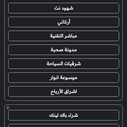
شهود نت
أركاني
مباشر التقنية
مدونة صحبة
شرقيات السياحة
موسوعة انوار
اشراق الأرباح
!
شراء باك لينك