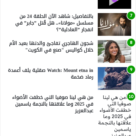
بالتفاصيل: شاهد الآن الحلقة 24 من
مسلسل «مولانا».. هل قُتل ”جابر” في
انفجار ”العادلية”؟
شجون الهاجري تفاجئ والدتها بعيد الأم
خلال كواليس "صنع في الكويت"
Watch: Mount etna in صقلية يلف أعمدة
رماد ضخمة
من هي لينا صوفيا التي خطفت الأضواء
في 2025 وما علاقتها بالنجمة ياسمين
عبدالعزيز