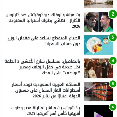
بث مباشر: نوفاك ديوكوفيتش ضد كارلوس
الكاراز – نهائي بطولة أستراليا المفتوحة
2026
الصيام المتقطع يساعد على فقدان الوزن
دون حساب السعرات
بالتفاصيل: مسلسل شارع الأعشى 2 الحلقة
24.. صدمة في حفل الزفاف ومصير
”عواطف” على المحك
المملكة العربية السعودية توحد أسعار
أسطوانات الغاز المسال على مستوى
الدولة اعتبارًا من يناير 2026
يلا شوت.. بث مباشر لمباراة مصر وجنوب
أفريقيا كأس أمم أفريقيا 2025