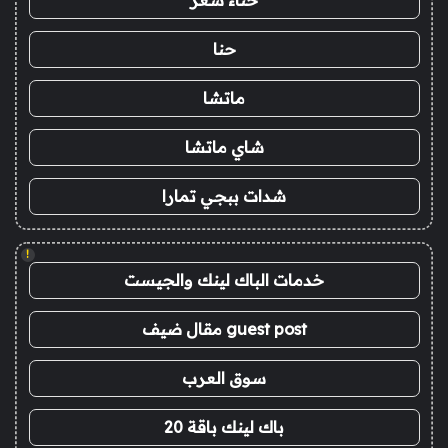
حنا
ماتشا
شاي ماتشا
شدات ببجي تمارا
!
خدمات الباك لينك والجيست
guest post مقال ضيف
سوق العرب
باك لينك باقة 20