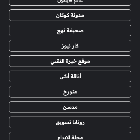
مدونة كوكان
صحيفة نهج
كار نيوز
موقع خبرة التقني
أناقة أنثى
متورخ
مدسن
روتانا تسويق
مجلة الابداع