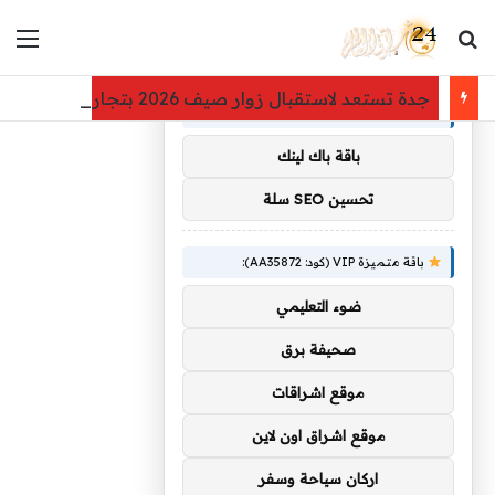
بحث عن
الق
×
توصيات :
جدة تستعد لاستقبال زوار صيف 2026 بتجارب داخلية متنوعة
باقة متميزة VIP (كود: AA11138):
باقة باك لينك
تحسين SEO سلة
باقة متميزة VIP (كود: AA35872):
ضوء التعليمي
صحيفة برق
موقع اشراقات
موقع اشراق اون لاين
اركان سياحة وسفر