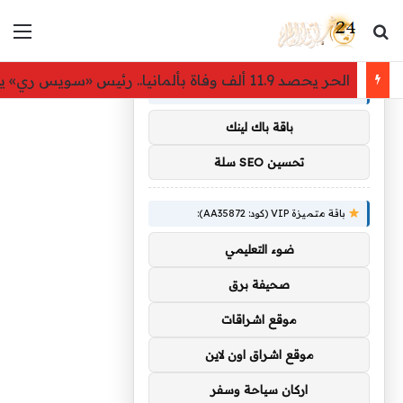
بحث عن
الق
×
توصيات :
الحر يحصد 11.9 ألف وفاة بألمانيا.. رئيس «سويس ري» يحذّر: الخطر أكبر مما تدركه السلطات
باقة متميزة VIP (كود: AA11138):
باقة باك لينك
تحسين SEO سلة
باقة متميزة VIP (كود: AA35872):
ضوء التعليمي
صحيفة برق
موقع اشراقات
موقع اشراق اون لاين
اركان سياحة وسفر