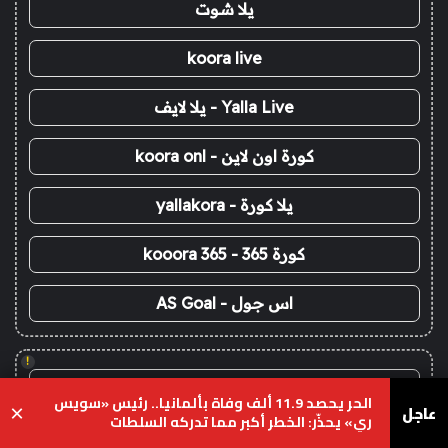
يلا شوت
koora live
Yalla Live - يلا لايف
كورة اون لاين - koora onl
يلا كورة - yallakora
كورة 365 - kooora 365
اس جول - AS Goal
!
koora live
الحر يحصد 11.9 ألف وفاة بألمانيا.. رئيس «سويس
عاجل
×
ري» يحذّر: الخطر أكبر مما تدركه السلطات
kora live