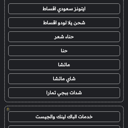
ايتونز سعودي اقساط
شحن يلا لودو اقساط
حناء شعر
حنا
ماتشا
شاي ماتشا
شدات ببجي تمارا
!
خدمات الباك لينك والجيست