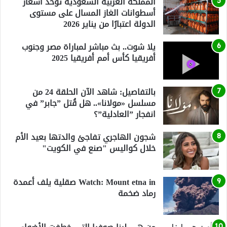
المملكة العربية السعودية توحد أسعار
أسطوانات الغاز المسال على مستوى
الدولة اعتبارًا من يناير 2026
يلا شوت.. بث مباشر لمباراة مصر وجنوب
أفريقيا كأس أمم أفريقيا 2025
بالتفاصيل: شاهد الآن الحلقة 24 من
مسلسل «مولانا».. هل قُتل ”جابر” في
انفجار ”العادلية”؟
شجون الهاجري تفاجئ والدتها بعيد الأم
خلال كواليس "صنع في الكويت"
Watch: Mount etna in صقلية يلف أعمدة
رماد ضخمة