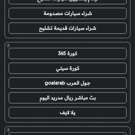
شراء سيارات مصدومة
شراء سيارات قديمة تشليح
!
كورة 365
كورة سيتي
جول العرب goalarab
بث مباشر ريال مدريد اليوم
يلا لايف
!