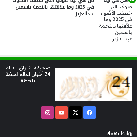
من هي لينا صوفيا التي خطفت الأضواء
في 2025 وما علاقتها بالنجمة ياسمين
عبدالعزيز
صحيفة اشراق العالم
24 أخبار العالم لحظة
بلحظة
‫X
فيسبوك
‫YouTube
انستقرام
روابط تهمك