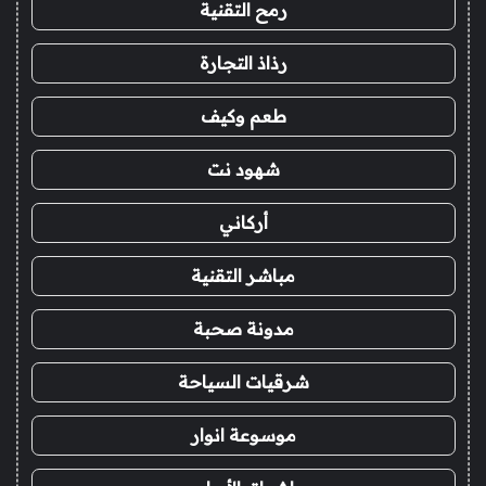
رمح التقنية
رذاذ التجارة
طعم وكيف
شهود نت
أركاني
مباشر التقنية
مدونة صحبة
شرقيات السياحة
موسوعة انوار