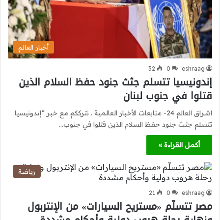
أخبار العالم
32
0
eshraag
إندونيسيا تتسلم جثث جنود حفظ السلام الذين
قتلوا في جنوب لبنان
اشراق العالم 24- متابعات الأخبار العالمية . نترككم مع خبر “إندونيسيا
تتسلم جثث جنود حفظ السلام الذين قتلوا في جنوب…
أكمل القراءة »
رياضة
21
0
eshraag
مصر تتسلّم «مستريح السيارات» من الإنتربول