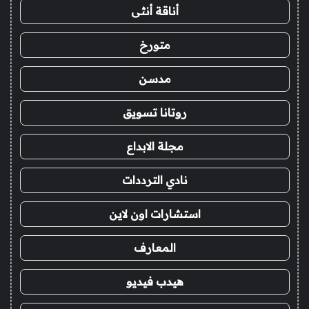
أناقة أنثى
متورخ
مدسن
روتانا تسويق
مجلة الابداع
نادي الترددات
استشارات اون لاين
المعارف
هيدب فيديو