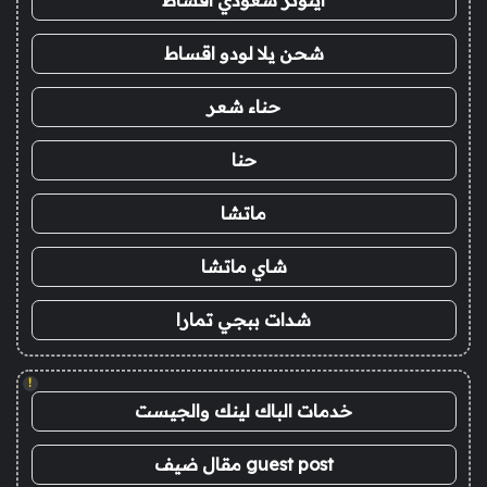
شحن يلا لودو اقساط
حناء شعر
حنا
ماتشا
شاي ماتشا
شدات ببجي تمارا
!
خدمات الباك لينك والجيست
guest post مقال ضيف