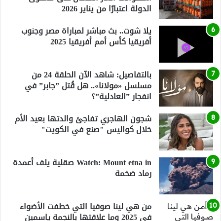
الدولة اعتبارًا من يناير 2026
يلا شوت.. بث مباشر لمباراة مصر وجنوب
أفريقيا كأس أمم أفريقيا 2025
بالتفاصيل: شاهد الآن الحلقة 24 من
مسلسل «مولانا».. هل قُتل ”جابر” في
انفجار ”العادلية”؟
شجون الهاجري تفاجئ والدتها بعيد الأم
خلال كواليس "صنع في الكويت"
Watch: Mount etna in صقلية يلف أعمدة
رماد ضخمة
من هي لينا صوفيا التي خطفت الأضواء
في 2025 وما علاقتها بالنجمة ياسمين