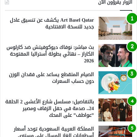
الزوار يقرؤون الآن
Art Basel Qatar يكشف عن تنسيق عادل
جديد للنسخة الافتتاحية
بث مباشر: نوفاك ديوكوفيتش ضد كارلوس
الكاراز – نهائي بطولة أستراليا المفتوحة
2026
الصيام المتقطع يساعد على فقدان الوزن
دون حساب السعرات
بالتفاصيل: مسلسل شارع الأعشى 2 الحلقة
24.. صدمة في حفل الزفاف ومصير
”عواطف” على المحك
المملكة العربية السعودية توحد أسعار
أسطوانات الغاز المسال على مستوى