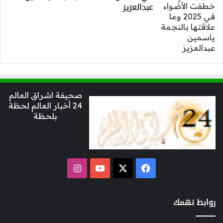
عبدالعزيز
صحيفة اشراق العالم
24 أخبار العالم لحظة
بلحظة
‫X
فيسبوك
‫YouTube
انستقرام
روابط تهمك