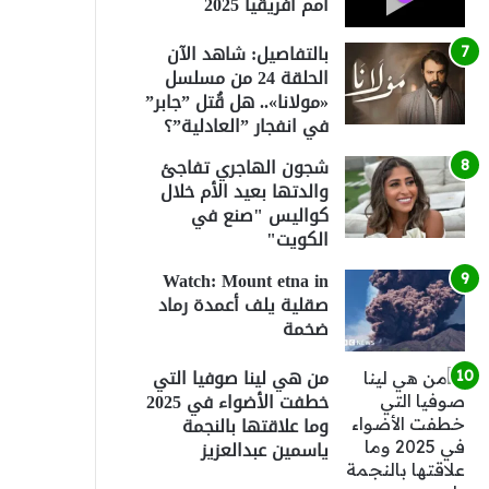
أمم أفريقيا 2025
بالتفاصيل: شاهد الآن
الحلقة 24 من مسلسل
«مولانا».. هل قُتل ”جابر”
في انفجار ”العادلية”؟
شجون الهاجري تفاجئ
والدتها بعيد الأم خلال
كواليس "صنع في
الكويت"
Watch: Mount etna in
صقلية يلف أعمدة رماد
ضخمة
من هي لينا صوفيا التي
خطفت الأضواء في 2025
وما علاقتها بالنجمة
ياسمين عبدالعزيز