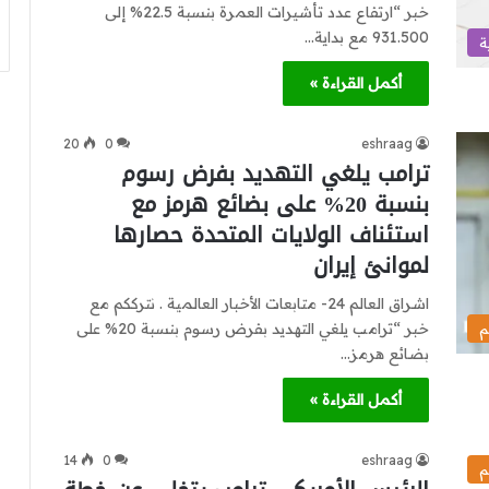
خبر “ارتفاع عدد تأشيرات العمرة بنسبة 22.5% إلى
931.500 مع بداية…
ة
أكمل القراءة »
20
0
eshraag
ترامب يلغي التهديد بفرض رسوم
بنسبة 20% على بضائع هرمز مع
استئناف الولايات المتحدة حصارها
لموانئ إيران
اشراق العالم 24- متابعات الأخبار العالمية . نترككم مع
خبر “ترامب يلغي التهديد بفرض رسوم بنسبة 20% على
م
بضائع هرمز…
أكمل القراءة »
14
0
eshraag
م