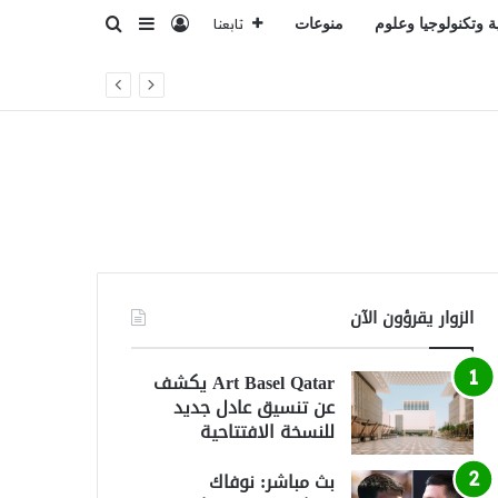
تسجيل الدخول
بحث عن
إضافة عمود جانبي
ة وتكنولوجيا وعلوم
منوعات
تابعنا
الزوار يقرؤون الآن
Art Basel Qatar يكشف
عن تنسيق عادل جديد
للنسخة الافتتاحية
بث مباشر: نوفاك