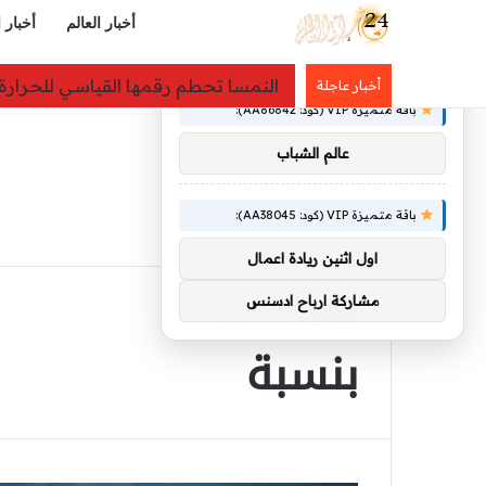
أخبار العالم
أخبار 
×
توصيات :
النمسا تحطم رقمها القياسي للحرارة للمرة الثانية 
أخبار عاجلة
باقة متميزة VIP (كود: AA86842):
عالم الشباب
باقة متميزة VIP (كود: AA38045):
اول اثنين ريادة اعمال
مشاركة ارباح ادسنس
الرئيسية
/
بنسبة
بنسبة