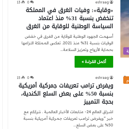
13
0
eshraag
«وقاية»: وفيات الغرق في المملكة
تنخفض بنسبة 31% منذ اعتماد
السياسة الوطنية للوقاية من الغرق
أسهمت الجهود الوطنية للوقاية من الغرق في خفض
الوفيات بنسبة 31% منذ 2021. تعكس المملكة التزامها
بحماية الأرواح وتعزيز السلامة…
ة
أكمل القراءة »
15
0
eshraag
م
ويفرض ترامب تعريفات جمركية أمريكية
بنسبة 50% على بعض السلع الكندية،
بحجة التمييز
اشراق العالم 24- متابعات الأخبار العالمية . نترككم مع
خبر “ويفرض ترامب تعريفات جمركية أمريكية بنسبة
50% على بعض السلع…