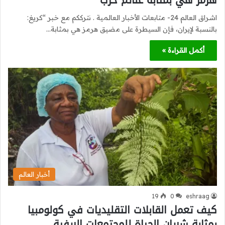
هرمز هي بمثابة غنائم حرب
اشراق العالم 24- متابعات الأخبار العالمية . نترككم مع خبر “كريغ:
بالنسبة لإيران، فإن السيطرة على مضيق هرمز هي بمثابة…
أكمل القراءة »
أخبار العالم
19
0
eshraag
كيف تعمل القابلات التقليديات في كولومبيا
بمثابة شريان الحياة للمجتمعات الريفية