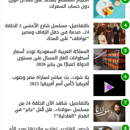
دون حساب السعرات
بالتفاصيل: مسلسل شارع الأعشى 2 الحلقة
24.. صدمة في حفل الزفاف ومصير
”عواطف” على المحك
المملكة العربية السعودية توحد أسعار
أسطوانات الغاز المسال على مستوى
الدولة اعتبارًا من يناير 2026
يلا شوت.. بث مباشر لمباراة مصر وجنوب
أفريقيا كأس أمم أفريقيا 2025
بالتفاصيل: شاهد الآن الحلقة 24 من
مسلسل «مولانا».. هل قُتل ”جابر” في
انفجار ”العادلية”؟
شجون الهاجري تفاجئ والدتها بعيد الأم