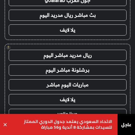
جول العرب goalarab
بث مباشر ريال مدريد اليوم
يلا لايف
!
ريال مدريد مباشر اليوم
برشلونة مباشر اليوم
مباريات اليوم مباشر
يلا لايف
yalla live
الاتحاد السعودي يعتمد جدول الدوري الممتاز
عاجل
×
للسيدات بمشاركة 8 أندية و56 مباراة
!