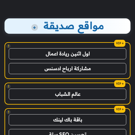
مواقع صديقة
+
!
اول اثنين ريادة اعمال
مشاركة ارباح ادسنس
!
عالم الشباب
!
باقة باك لينك
تحسين SEO سلة