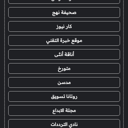
صحيفة نهج
كار نيوز
موقع خبرة التقني
أناقة أنثى
متورخ
مدسن
روتانا تسويق
مجلة الابداع
نادي الترددات