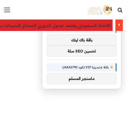
بحث عن
الق
×
توصيات :
الاتحاد السعودي يعتمد جدول الدوري الممتاز للسيدات بمشاركة 8 أندية 
باقة متميزة VIP (كود: AA11138):
باقة باك لينك
تحسين SEO سلة
باقة متميزة VIP (كود: AA26790):
ماسنجر المسلم