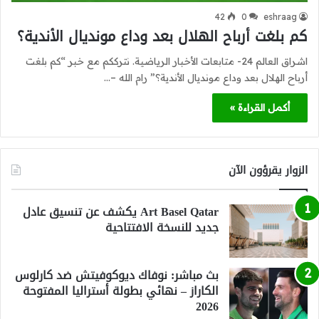
42
0
eshraag
كم بلغت أرباح الهلال بعد وداع مونديال الأندية؟
اشراق العالم 24- متابعات الأخبار الرياضية. نترككم مع خبر “كم بلغت
أرباح الهلال بعد وداع مونديال الأندية؟” رام الله –…
أكمل القراءة »
الزوار يقرؤون الآن
Art Basel Qatar يكشف عن تنسيق عادل
جديد للنسخة الافتتاحية
بث مباشر: نوفاك ديوكوفيتش ضد كارلوس
الكاراز – نهائي بطولة أستراليا المفتوحة
2026