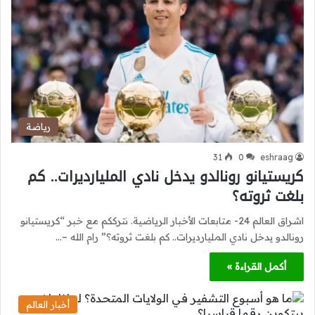
رياضة
31
0
eshraag
كريستيانو رونالدو يدخل نادي المليارديرات.. كم
بلغت ثروته؟
اشراق العالم 24- متابعات الأخبار الرياضية. نترككم مع خبر “كريستيانو
رونالدو يدخل نادي المليارديرات.. كم بلغت ثروته؟” رام الله –…
أكمل القراءة »
أخبار العالم