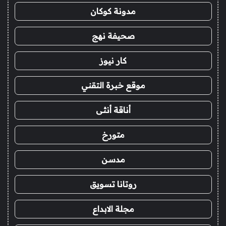
مدونة كوكان
صحيفة نهج
كار نيوز
موقع خبرة التقني
أناقة أنثى
متورخ
مدسن
روتانا تسويق
مجلة الابداع