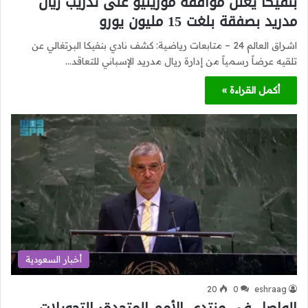
بنفيكا يعلن موافقة مورينيو على تدريب ريال
مدريد بصفقة بلغت 15 مليون يورو
اشراق العالم 24 – متابعات رياضية: كشف نادي بنفيكا البرتغالي عن
تلقيه عرضاً رسمياً من إدارة ريال مدريد الإسباني للتعاقد…
أكمل القراءة »
أخبار السعودية
20
0
eshraag