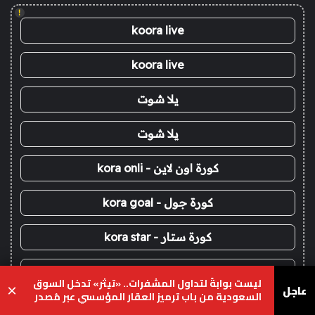
!
koora live
koora live
يلا شوت
يلا شوت
كورة اون لاين - kora onli
كورة جول - kora goal
كورة ستار - kora star
سوريا لايف
ليست بوابةً لتداول المشفرات.. «تيثر» تدخل السوق
عاجل
×
السعودية من باب ترميز العقار المؤسسي عبر مُصدر
يلا لايف - yalla live
محلي