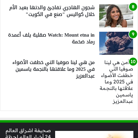
شجون الهاجري تفاجئ والدتها بعيد الأم
خلال كواليس "صنع في الكويت"
Watch: Mount etna in صقلية يلف أعمدة
رماد ضخمة
من هي لينا صوفيا التي خطفت الأضواء
في 2025 وما علاقتها بالنجمة ياسمين
عبدالعزيز
صحيفة اشراق العالم
24 أخبار العالم لحظة