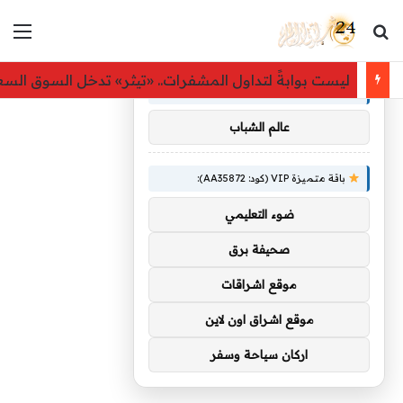
بحث عن
الق
×
توصيات :
ليست بوابةً لتداول المشفرات.. «تيثر» تدخل السوق ال
باقة متميزة VIP (كود: AA86842):
عالم الشباب
باقة متميزة VIP (كود: AA35872):
ضوء التعليمي
صحيفة برق
موقع اشراقات
موقع اشراق اون لاين
اركان سياحة وسفر