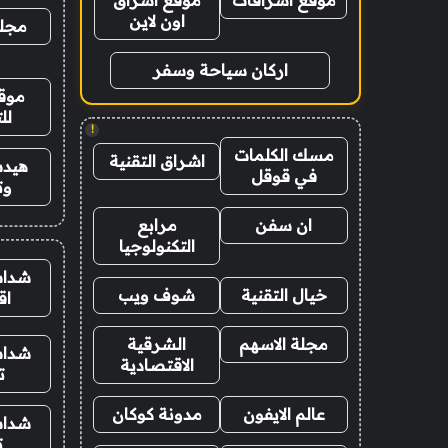
موقع اشراقات
موقع اشراق
اون لاين
مجلة
اركان سياحة وسفر
موقع
لل
!
مسك الكلمات
اشراق التقنية
هيدب
في قوقل
وت
ان سفن
مرابع
التكنولوجيا
شدات
خيال التقنية
شوف ويب
اق
مجلة الاسهم
الشرقية
شدات
الاقتصادية
ت
عالم الايفون
مدونة كوكان
شدات
ت