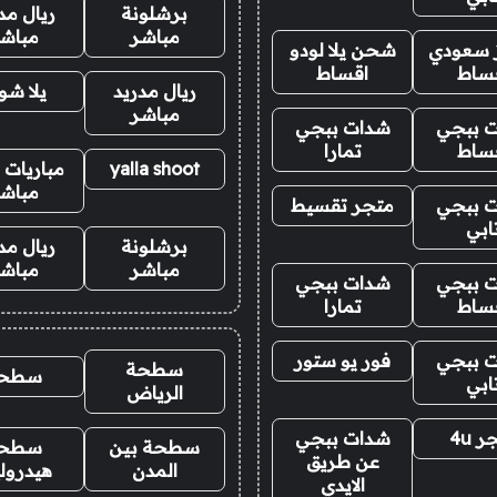
برشلونة
ريال مد
مباشر
مباش
ز سعودي
شحن يلا لودو
ساط
اقساط
ريال مدريد
يلا ش
مباشر
 ببجي
شدات ببجي
ساط
تمارا
yalla shoot
مباريات ا
مباش
 ببجي
متجر تقسيط
ابي
برشلونة
ريال مد
مباشر
مباش
 ببجي
شدات ببجي
ساط
تمارا
 ببجي
فور يو ستور
سطحة
سطح
ابي
الرياض
 4u
شدات ببجي
سطحة بين
سطح
عن طريق
المدن
هيدرول
الايدي