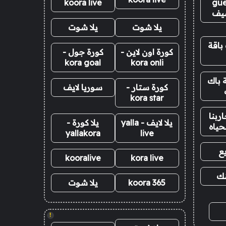
koora live
gue
يف
يلا شوت
يلا شوت
باقة
كورة اون لاين -
كورة جول -
kora goal
kora onli
 باك
كورة ستار -
سوريا لايف
kora star
ربنا
يلا لايف - yalla
يلا كورة -
حياه
yallakora
live
ع
kooralive
kora live
نك
koora 365
يلا شوت
!