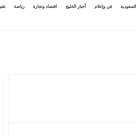
السعودية
فن وإعلام
أخبار الخليج
اقتصاد وتجارة
رياضة
تقني
 وأردوغان وشريف يؤدون صلاة الجمعة في المسجد الحرام يوم «اتف