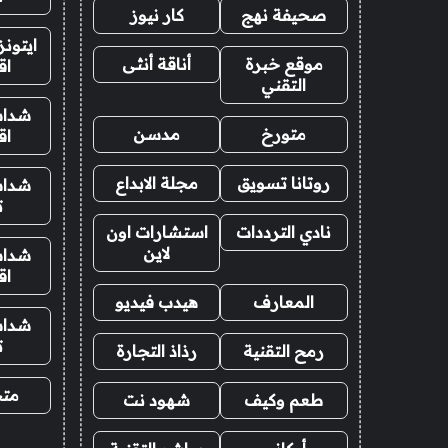
صحيفة نهج
كار نيوز
ايتون
موقع خبرة
أناقة أنثى
اق
التقني
شدات
متورخ
مدسن
اق
روتانا تسويق
مجلة الابداع
شدات
ت
نادي الترددات
استشارات اون
لاين
شدات
اق
المعارف
هيدب فيديو
شدات
ت
رمح التقنية
رذاذ التجارة
متجر
طعم وكيف
شهود نت