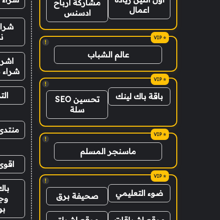
مشاركة ارباح
اعمال
ادسنس
شراء
ن
!
عالم الشباب
اشرا
شراء ب
!
الت
باقة باك لينك
تحسين SEO
سلة
منتدى
!
ماسنجر المسلم
اقوى
!
باك
ضوء التعليمي
صحيفة برق
وج
ب