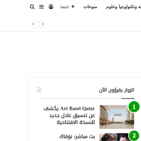
تسجيل الدخول
بحث عن
إضافة عمود جانبي
ة وتكنولوجيا وعلوم
منوعات
تابعنا
اقية مكة»
الزوار يقرؤون الآن
Art Basel Qatar يكشف
عن تنسيق عادل جديد
للنسخة الافتتاحية
بث مباشر: نوفاك