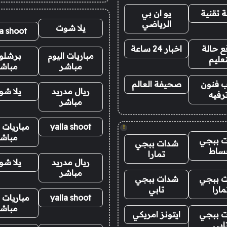
 تقنية
يو ان بي
الرياضي
يلا شوت
la shoot
 حالة
اخبار 24 ساعة
مباريات اليوم
برشلو
تعليم
مباشر
مباش
 فنون
صحيفة العالم
ريال مدريد
يلا ش
رفيه
مباشر
yalla shoot
مباريات ا
!
مباش
 ببجي
شدات ببجي
ساط
تمارا
ريال مدريد
يلا ش
مباشر
 ببجي
شدات ببجي
مارا
تابي
yalla shoot
مباريات ا
مباش
 ببجي
ايتونز امريكي
ابي