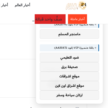
أخبار العالم
أخبار 
×
🚀 توصيات :
صفٌّ واحد قبالة الكعبة.. ولي العهد
أخبار عاجلة
⭐ باقة متميزة VIP (كود: AA26790):
ماسنجر المسلم
⭐ باقة متميزة VIP (كود: AA35872):
ضوء التعليمي
صحيفة برق
الرئيسية
/
بطاريات
بطاريات
موقع اشراقات
موقع اشراق اون لاين
اركان سياحة وسفر