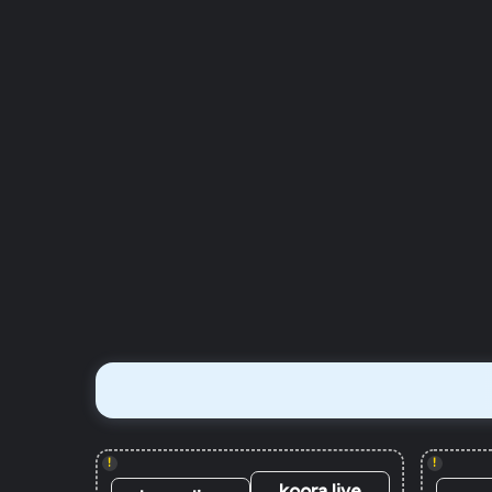
!
!
koora live