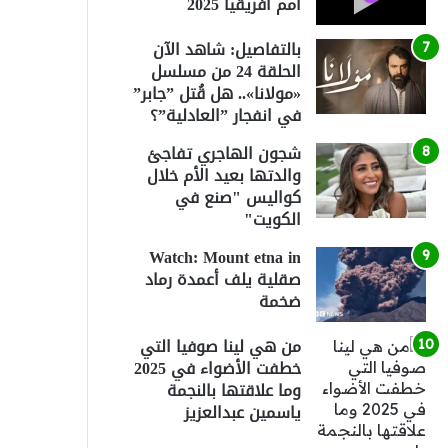
أمم أفريقيا 2025
بالتفاصيل: شاهد الآن
الحلقة 24 من مسلسل
«مولانا».. هل قُتل ”جابر”
في انفجار ”العادلية”؟
شجون الهاجري تفاجئ
والدتها بعيد الأم خلال
كواليس "صنع في
الكويت"
Watch: Mount etna in
صقلية يلف أعمدة رماد
ضخمة
من هي لينا صوفيا التي
خطفت الأضواء في 2025
وما علاقتها بالنجمة
ياسمين عبدالعزيز