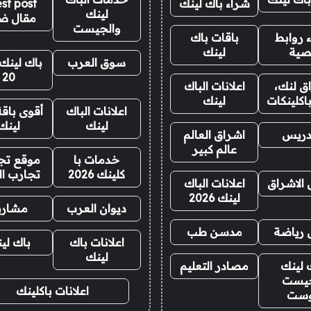
شراء باك لينك
st post
لينك
مقال ض
والجيست
 روابط
باقات باك
صية
لينك
سوق العرب
باك لينك 
20
ق لنك،
اعلانات الباك
اكلينكات
لينك
اعلانات الباك
أقوى باقة
لينك
لينك
دريس
اشراق العالم
عالم كبير
خدمات با
موقع تجا
كلينك 2026
تجارب ال
 الاشراق
اعلانات الباك
لينك 2026
ديوان العرب
مشاري
 رياضة
مدسن طب
اعلانات باك
باك لي
لينك
 لينك
مصادر التعليم
يست
اعلانات باكلينك
وست