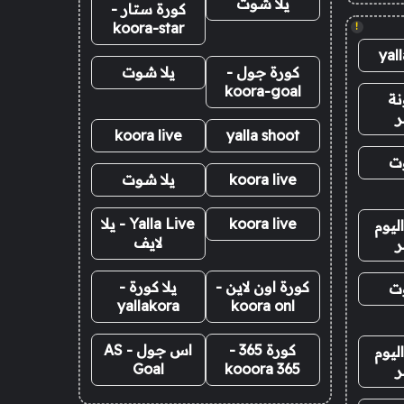
يلا شوت
كورة ستار -
koora-star
!
yal
كورة جول -
يلا شوت
koora-goal
نة
ر
koora live
yalla shoot
وت
koora live
يلا شوت
koora live
Yalla Live - يلا
ليوم
لايف
ر
كورة اون لاين -
يلا كورة -
وت
yallakora
koora onl
كورة 365 -
اس جول - AS
ليوم
Goal
kooora 365
ر