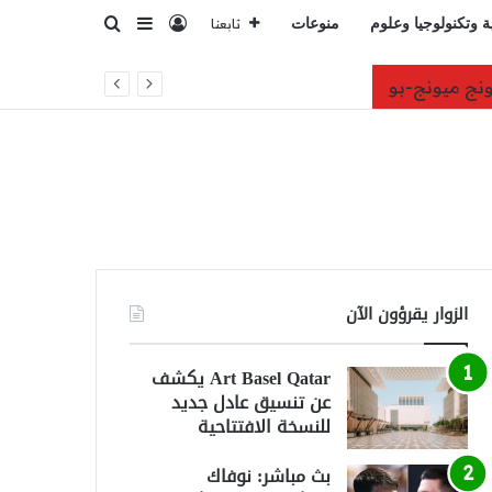
تسجيل الدخول
بحث عن
إضافة عمود جانبي
ة وتكنولوجيا وعلوم
منوعات
تابعنا
صمت
الزوار يقرؤون الآن
Art Basel Qatar يكشف
عن تنسيق عادل جديد
للنسخة الافتتاحية
بث مباشر: نوفاك