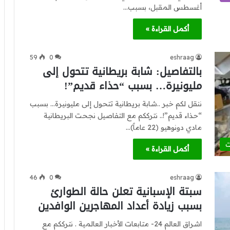
أغسطس المقبل، بسبب…
أكمل القراءة »
59
0
eshraag
بالتفاصيل: شابة بريطانية تتحول إلى
مليونيرة… بسبب “حذاء قديم”!
ننقل لكم خبر ..شابة بريطانية تتحول إلى مليونيرة… بسبب
“حذاء قديم”!.. نترككم مع التفاصيل نجحت البريطانية
مادي دونوهيو (22 عاماً)…
ت
أكمل القراءة »
46
0
eshraag
سبتة الإسبانية تعلن حالة الطوارئ
بسبب زيادة أعداد المهاجرين الوافدين
اشراق العالم 24- متابعات الأخبار العالمية . نترككم مع