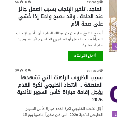
56
0
eshraag
الماجد: تأخير الإنجاب بسبب العمل جائز
عند الحاجة.. وقد يصبح واجبًا إذا خُشي
على صحة الأم
أوضح الشيخ سليمان بن عبدالله الماجد أن تأخير الإنجاب
للمرأة بسبب العمل أو المشروع الخاص جائز عند وجود
حاجة معتبرة،…
ة
أكمل القراءة »
39
0
eshraag
بسبب الظروف الراهنة التي تشهدها
المنطقة .. الاتحاد الخليجي لكرة القدم
يؤجل إقامة مباراة كأس السوبر للأندية
2026
أجّل الاتحاد الخليجي لكرة القدم مباراة كأس السوبر
الخليجي للأندية 2026، التي كان مقرراً إقامتها يوم 13
ة