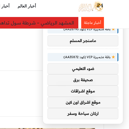
أخبار العالم
أخبار 
×
توصيات :
«لدينا كميات هائلة».. ترامب يرد على 
أخبار عاجلة
باقة متميزة VIP (كود: AA26790):
ماسنجر المسلم
باقة متميزة VIP (كود: AA35872):
ضوء التعليمي
صحيفة برق
الرئيسية
/
بسبب
بسبب
موقع اشراقات
موقع اشراق اون لاين
اركان سياحة وسفر