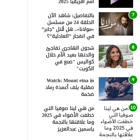
أمم أفريقيا 2025
بالتفاصيل: شاهد الآن
الحلقة 24 من مسلسل
«مولانا».. هل قُتل ”جابر”
في انفجار ”العادلية”؟
شجون الهاجري تفاجئ
والدتها بعيد الأم خلال
كواليس "صنع في
الكويت"
Watch: Mount etna in
صقلية يلف أعمدة رماد
ضخمة
من هي لينا صوفيا التي
خطفت الأضواء في 2025
وما علاقتها بالنجمة
ياسمين عبدالعزيز