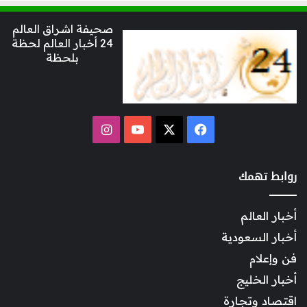
صحيفة اشراق العالم
24 أخبار العالم لحظة
بلحظة
‫X
فيسبوك
‫YouTube
انستقرام
روابط تهمك
أخبار العالم
أخبار السعودية
فن وإعلام
أخبار الخليج
اقتصاد وتجارة