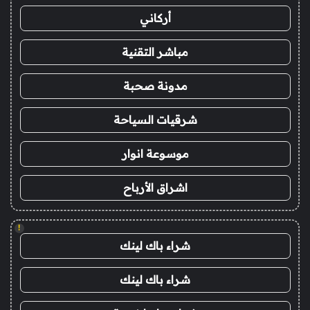
أركاني
مباشر التقنية
مدونة صحبة
شرقيات السياحة
موسوعة انوار
اشراق الأرباح
!
شراء باك لينك
شراء باك لينك