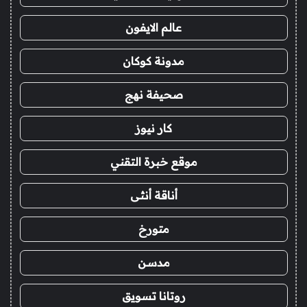
عالم الايفون
مدونة كوكان
صحيفة نهج
كار نيوز
موقع خبرة التقني
أناقة أنثى
متورخ
مدسن
روتانا تسويق