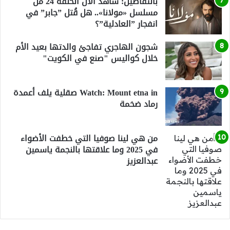
بالتفاصيل: شاهد الآن الحلقة 24 من
مسلسل «مولانا».. هل قُتل ”جابر” في
انفجار ”العادلية”؟
شجون الهاجري تفاجئ والدتها بعيد الأم
خلال كواليس "صنع في الكويت"
Watch: Mount etna in صقلية يلف أعمدة
رماد ضخمة
من هي لينا صوفيا التي خطفت الأضواء
في 2025 وما علاقتها بالنجمة ياسمين
عبدالعزيز