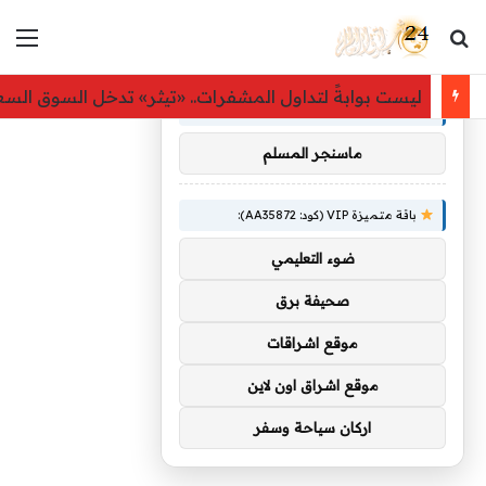
بحث عن
الق
×
توصيات :
ليست بوابةً لتداول المشفرات.. «تيثر» تدخل السوق ال
باقة متميزة VIP (كود: AA26790):
ماسنجر المسلم
باقة متميزة VIP (كود: AA35872):
ضوء التعليمي
صحيفة برق
موقع اشراقات
موقع اشراق اون لاين
اركان سياحة وسفر