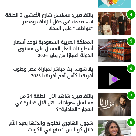
بالتفاصيل: مسلسل شارع الأعشى 2 الحلقة
24.. صدمة في حفل الزفاف ومصير
”عواطف” على المحك
المملكة العربية السعودية توحد أسعار
أسطوانات الغاز المسال على مستوى
الدولة اعتبارًا من يناير 2026
يلا شوت.. بث مباشر لمباراة مصر وجنوب
أفريقيا كأس أمم أفريقيا 2025
بالتفاصيل: شاهد الآن الحلقة 24 من
مسلسل «مولانا».. هل قُتل ”جابر” في
انفجار ”العادلية”؟
شجون الهاجري تفاجئ والدتها بعيد الأم
خلال كواليس "صنع في الكويت"