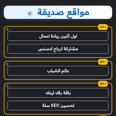
مواقع صديقة
+
!
اول اثنين ريادة اعمال
مشاركة ارباح ادسنس
!
عالم الشباب
!
باقة باك لينك
تحسين SEO سلة