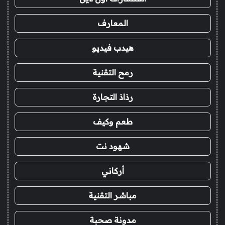
المعارف
هيدب فيديو
رمح التقنية
رذاذ التجارة
طعم وكيف
شهود نت
أركاني
مباشر التقنية
مدونة صحبة