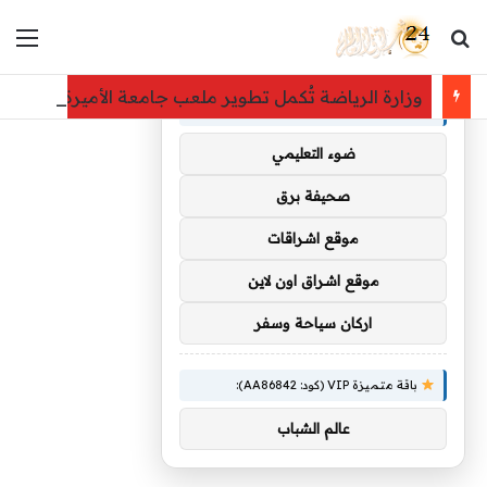
بحث عن
الق
×
توصيات :
وزارة الرياضة تُكمل تطوير ملعب جامعة الأميرة نورة استعداداً لكأس آسيا 
باقة متميزة VIP (كود: AA35872):
ضوء التعليمي
صحيفة برق
موقع اشراقات
موقع اشراق اون لاين
اركان سياحة وسفر
باقة متميزة VIP (كود: AA86842):
عالم الشباب