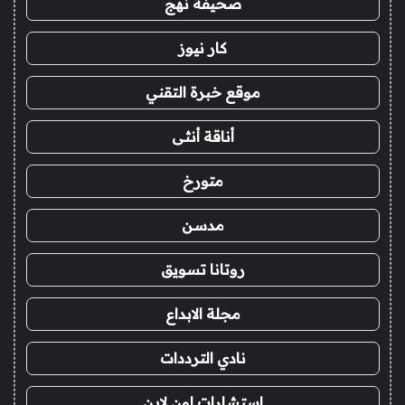
صحيفة نهج
كار نيوز
موقع خبرة التقني
أناقة أنثى
متورخ
مدسن
روتانا تسويق
مجلة الابداع
نادي الترددات
استشارات اون لاين