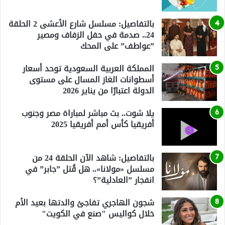
بالتفاصيل: مسلسل شارع الأعشى 2 الحلقة
24.. صدمة في حفل الزفاف ومصير
”عواطف” على المحك
المملكة العربية السعودية توحد أسعار
أسطوانات الغاز المسال على مستوى
الدولة اعتبارًا من يناير 2026
يلا شوت.. بث مباشر لمباراة مصر وجنوب
أفريقيا كأس أمم أفريقيا 2025
بالتفاصيل: شاهد الآن الحلقة 24 من
مسلسل «مولانا».. هل قُتل ”جابر” في
انفجار ”العادلية”؟
شجون الهاجري تفاجئ والدتها بعيد الأم
خلال كواليس "صنع في الكويت"