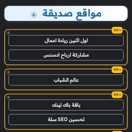
مواقع صديقة
+
!
اول اثنين ريادة اعمال
مشاركة ارباح ادسنس
!
عالم الشباب
!
باقة باك لينك
تحسين SEO سلة