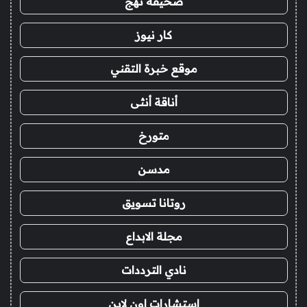
صحيفة نهج
كار نيوز
موقع خبرة التقني
أناقة أنثى
متورخ
مدسن
روتانا تسويق
مجلة الابداع
نادي الترددات
استشارات اون لاين