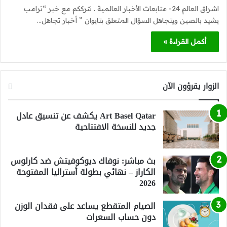
اشراق العالم 24- متابعات الأخبار العالمية . نترككم مع خبر “ترامب
يشيد بالصين ويتجاهل السؤال المتعلق بتايوان ” أخبار تجاهل…
أكمل القراءة »
الزوار يقرؤون الآن
Art Basel Qatar يكشف عن تنسيق عادل
جديد للنسخة الافتتاحية
بث مباشر: نوفاك ديوكوفيتش ضد كارلوس
الكاراز – نهائي بطولة أستراليا المفتوحة
2026
الصيام المتقطع يساعد على فقدان الوزن
دون حساب السعرات