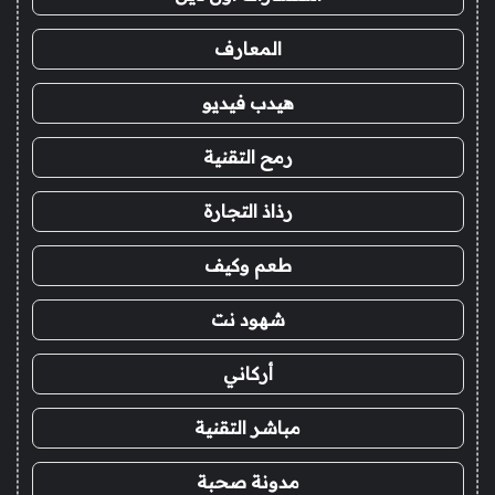
المعارف
هيدب فيديو
رمح التقنية
رذاذ التجارة
طعم وكيف
شهود نت
أركاني
مباشر التقنية
مدونة صحبة