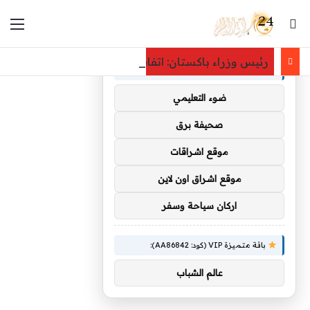
بحث عن
الق
×
توصيات :
رئيس وزراء باكستان: اتفاقية مكة للدفاع المشترك محط
باقة متميزة VIP (كود: AA35872):
ضوء التعليمي
صحيفة برق
موقع اشراقات
موقع اشراق اون لاين
اركان سياحة وسفر
باقة متميزة VIP (كود: AA86842):
عالم الشباب