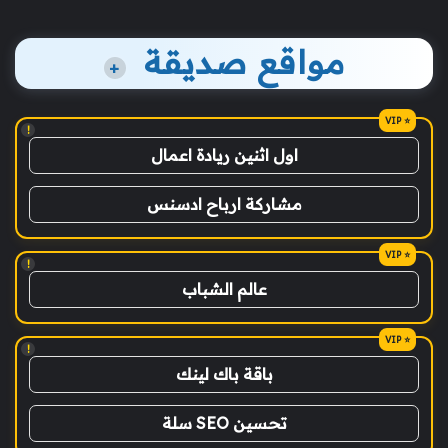
مواقع صديقة
+
!
اول اثنين ريادة اعمال
مشاركة ارباح ادسنس
!
عالم الشباب
!
باقة باك لينك
تحسين SEO سلة