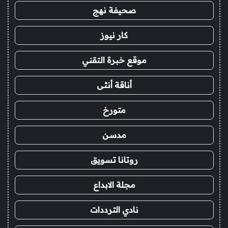
صحيفة نهج
كار نيوز
موقع خبرة التقني
أناقة أنثى
متورخ
مدسن
روتانا تسويق
مجلة الابداع
نادي الترددات