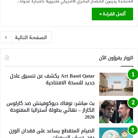
المتحدة يدينون الحصار البحري الأمريكي لفنزويلا باعتباره عدوانًا…
أكمل القراءة »
الصفحة التالية
الزوار يقرؤون الآن
Art Basel Qatar يكشف عن تنسيق عادل
جديد للنسخة الافتتاحية
بث مباشر: نوفاك ديوكوفيتش ضد كارلوس
الكاراز – نهائي بطولة أستراليا المفتوحة
2026
الصيام المتقطع يساعد على فقدان الوزن
دون حساب السعرات