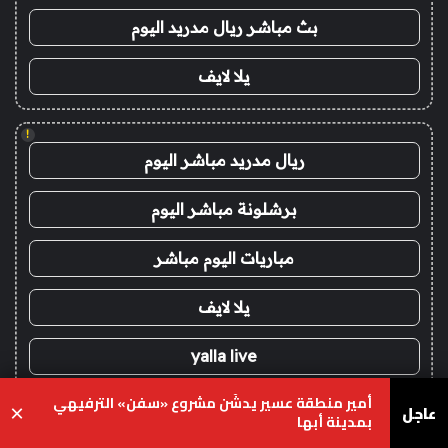
بث مباشر ريال مدريد اليوم
يلا لايف
!
ريال مدريد مباشر اليوم
برشلونة مباشر اليوم
مباريات اليوم مباشر
يلا لايف
yalla live
أمير منطقة عسير يدشّن مشروع «سفن» الترفيهي
عاجل
×
!
بمدينة أبها
koora live