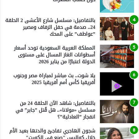
بالتفاصيل: مسلسل شارع الأعشى 2 الحلقة
24.. صدمة في حفل الزفاف ومصير
”عواطف” على المحك
المملكة العربية السعودية توحد أسعار
أسطوانات الغاز المسال على مستوى
الدولة اعتبارًا من يناير 2026
يلا شوت.. بث مباشر لمباراة مصر وجنوب
أفريقيا كأس أمم أفريقيا 2025
بالتفاصيل: شاهد الآن الحلقة 24 من
مسلسل «مولانا».. هل قُتل ”جابر” في
انفجار ”العادلية”؟
شجون الهاجري تفاجئ والدتها بعيد الأم
خلال كواليس "صنع في الكويت"