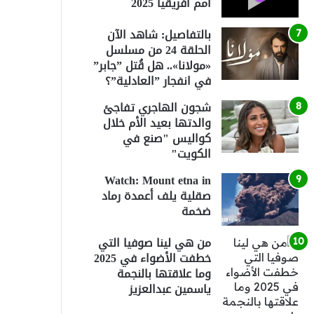
أمم أفريقيا 2025
بالتفاصيل: شاهد الآن
الحلقة 24 من مسلسل
«مولانا».. هل قُتل ”جابر”
في انفجار ”العادلية”؟
شجون الهاجري تفاجئ
والدتها بعيد الأم خلال
كواليس "صنع في
الكويت"
Watch: Mount etna in
صقلية يلف أعمدة رماد
ضخمة
من هي لينا صوفيا التي
خطفت الأضواء في 2025
وما علاقتها بالنجمة
ياسمين عبدالعزيز