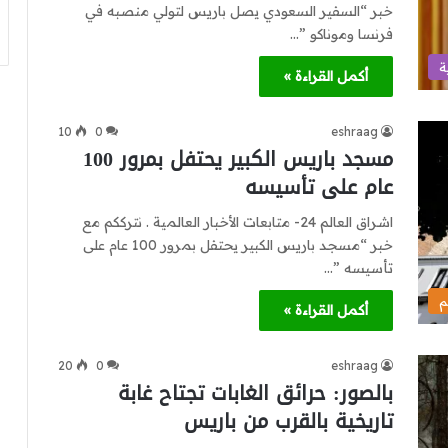
خبر “السفير السعودي يصل باريس لتولي منصبه في
فرنسا وموناكو ”…
ة
أكمل القراءة »
10
0
eshraag
مسجد باريس الكبير يحتفل بمرور 100
عام على تأسيسه
اشراق العالم 24- متابعات الأخبار العالمية . نترككم مع
خبر “مسجد باريس الكبير يحتفل بمرور 100 عام على
تأسيسه ”…
م
أكمل القراءة »
20
0
eshraag
بالصور: حرائق الغابات تجتاح غابة
تاريخية بالقرب من باريس