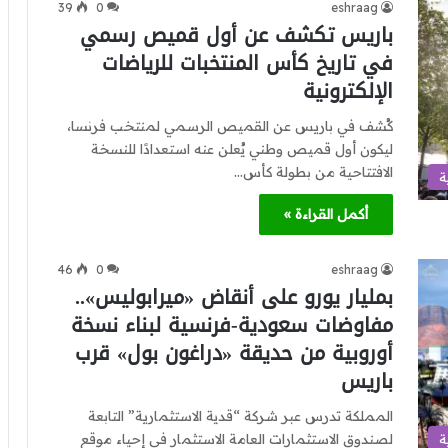
39
0
eshraag
باريس تكشف عن أول قميص رسمي
في تاريخ كأس المنتخبات للرياضات
الإلكترونية
كُشف في باريس عن القميص الرسمي لمنتخب فرنسا،
ليكون أول قميص وطني يُعلن عنه استعدادًا للنسخة
الافتتاحية من بطولة كأس…
ة
أكمل القراءة »
46
0
eshraag
بمليار يورو على أنقاض «ميرابوليس»..
مفاوضات سعودية-فرنسية لبناء نسخة
أوروبية من حديقة «دراغون بول» قرب
باريس
المملكة تدرس عبر شركة “قدية الاستثمارية” التابعة
لصندوق الاستثمارات العامة الاستثمار في إحياء موقع
ة