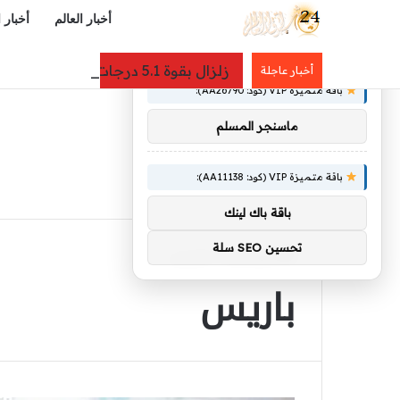
أخبار العالم
أخبار 
×
توصيات :
زلزال بقوة 5.1 درجات يضرب محافظة كوماموتو اليابانية دون ضحايا
أخبار عاجلة
باقة متميزة VIP (كود: AA26790):
ماسنجر المسلم
باقة متميزة VIP (كود: AA11138):
باقة باك لينك
تحسين SEO سلة
الرئيسية
/
باريس
باريس