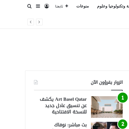
تسجيل الدخول
بحث عن
إضافة عمود جانبي
ة وتكنولوجيا وعلوم
منوعات
تابعنا
الزوار يقرؤون الآن
Art Basel Qatar يكشف
عن تنسيق عادل جديد
للنسخة الافتتاحية
بث مباشر: نوفاك