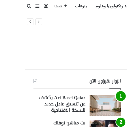
تسجيل الدخول
بحث عن
إضافة عمود جانبي
ة وتكنولوجيا وعلوم
منوعات
تابعنا
الزوار يقرؤون الآن
Art Basel Qatar يكشف
عن تنسيق عادل جديد
للنسخة الافتتاحية
بث مباشر: نوفاك