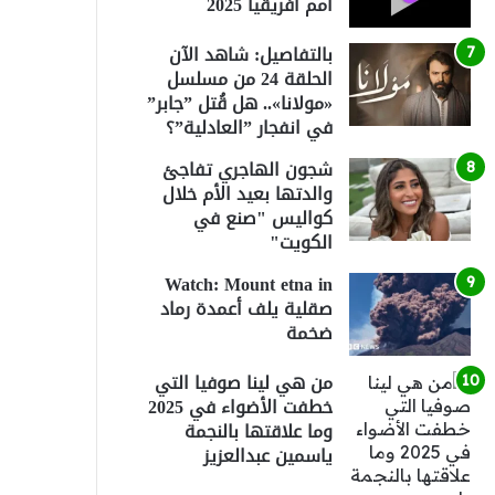
أمم أفريقيا 2025
بالتفاصيل: شاهد الآن
الحلقة 24 من مسلسل
«مولانا».. هل قُتل ”جابر”
في انفجار ”العادلية”؟
شجون الهاجري تفاجئ
والدتها بعيد الأم خلال
كواليس "صنع في
الكويت"
Watch: Mount etna in
صقلية يلف أعمدة رماد
ضخمة
من هي لينا صوفيا التي
خطفت الأضواء في 2025
وما علاقتها بالنجمة
ياسمين عبدالعزيز