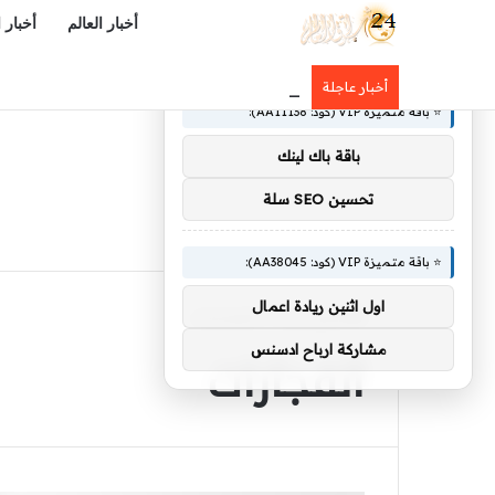
أخبار العالم
أخبار 
×
🚀 توصيات :
«شرف وأثر» يجسد تحول السعودية 
أخبار عاجلة
⭐ باقة متميزة VIP (كود: AA11138):
باقة باك لينك
تحسين SEO سلة
⭐ باقة متميزة VIP (كود: AA38045):
اول اثنين ريادة اعمال
الرئيسية
/
انفجارات
انفجارات
مشاركة ارباح ادسنس