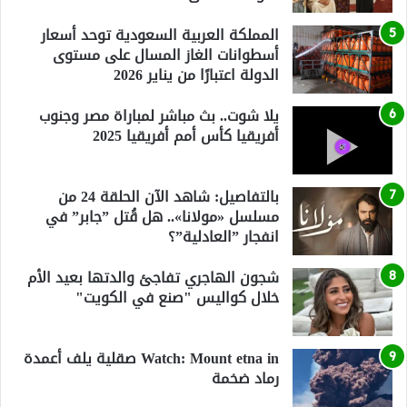
المملكة العربية السعودية توحد أسعار
أسطوانات الغاز المسال على مستوى
الدولة اعتبارًا من يناير 2026
يلا شوت.. بث مباشر لمباراة مصر وجنوب
أفريقيا كأس أمم أفريقيا 2025
بالتفاصيل: شاهد الآن الحلقة 24 من
مسلسل «مولانا».. هل قُتل ”جابر” في
انفجار ”العادلية”؟
شجون الهاجري تفاجئ والدتها بعيد الأم
خلال كواليس "صنع في الكويت"
Watch: Mount etna in صقلية يلف أعمدة
رماد ضخمة