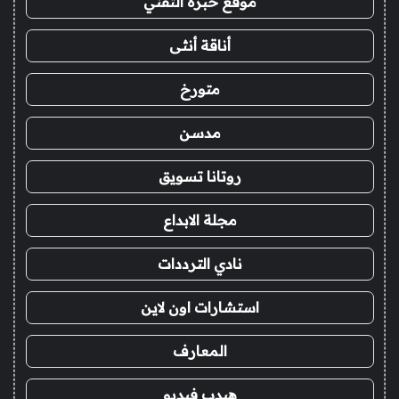
موقع خبرة التقني
أناقة أنثى
متورخ
مدسن
روتانا تسويق
مجلة الابداع
نادي الترددات
استشارات اون لاين
المعارف
هيدب فيديو