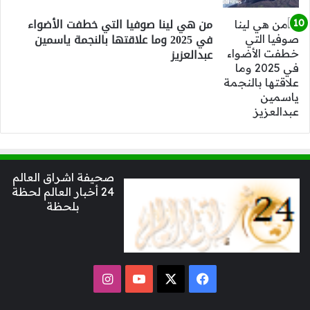
من هي لينا صوفيا التي خطفت الأضواء
في 2025 وما علاقتها بالنجمة ياسمين
عبدالعزيز
صحيفة اشراق العالم
24 أخبار العالم لحظة
بلحظة
‫X
فيسبوك
‫YouTube
انستقرام