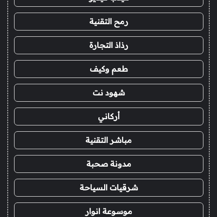
رمح التقنية
رذاذ التجارة
طعم وكيف
شهود نت
أركاني
مباشر التقنية
مدونة صحبة
شرقيات السياحة
موسوعة انوار