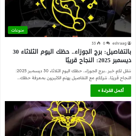
منوعات
33
0
eshraag
بالتفاصيل: برج الجوزاء.. حظك اليوم الثلاثاء 30
ديسمبر 2025: النجاح قريبًا
ننقل لكم خبر ..برج الجوزاء.. حظك اليوم الثلاثاء 30 ديسمبر 2025:
النجاح قريبًا.. نترككم مع التفاصيل يهتم الكثيرون بمعرفة حظك…
أكمل القراءة »