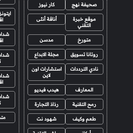
صحيفة نهج
كار نيوز
ايتون
موقع خبرة
أناقة أنثى
اق
التقني
شدات
متورخ
مدسن
اق
روتانا تسويق
مجلة الابداع
شدات
ت
نادي الترددات
استشارات اون
لاين
شدات
اق
المعارف
هيدب فيديو
شدات
ت
رمح التقنية
رذاذ التجارة
متجر
طعم وكيف
شهود نت