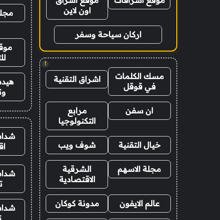
موقع اشراقات
موقع اشراق
اون لاين
مجلة
اركان سياحة وسفر
موقع
لل
!
مسك الكلمات
اشراق التقنية
هيدب
في قوقل
وت
ان سفن
مرابع
التكنولوجيا
شدات
خيال التقنية
شوف ويب
اق
مجلة الاسهم
الشرقية
شدات
الاقتصادية
ت
عالم الايفون
مدونة كوكان
شدات
ت