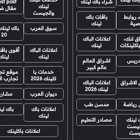
شراء باك لينك
st post
لينك
مقال ض
والجيست
 روابط
باقات باك
صية
لينك
سوق العرب
باك لينك 
20
ق لنك،
اعلانات الباك
اكلينكات
لينك
اعلانات الباك
أقوى باقة
لينك
لينك
دريس
اشراق العالم
عالم كبير
خدمات با
موقع تجا
كلينك 2026
تجارب ال
 الاشراق
اعلانات الباك
لينك 2026
ديوان العرب
مشاري
 رياضة
مدسن طب
اعلانات باك
باك لي
لينك
 لينك
مصادر التعليم
يست
اعلانات باكلينك
وست