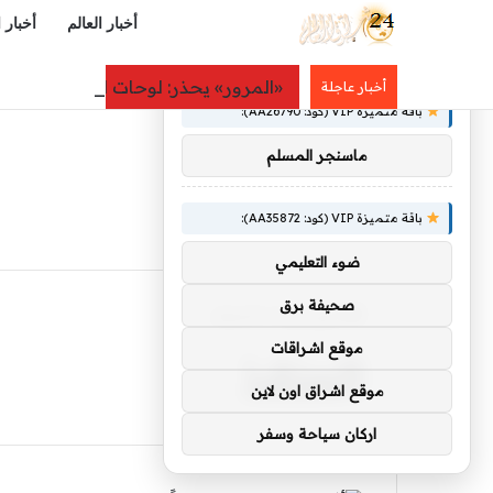
أخبار العالم
أخبار 
×
توصيات :
«المرور» يحذر: لوحات المركبة التالفة أو 
أخبار عاجلة
باقة متميزة VIP (كود: AA26790):
ماسنجر المسلم
باقة متميزة VIP (كود: AA35872):
ضوء التعليمي
صحيفة برق
الرئيسية
/
المنقذ
المنقذ
موقع اشراقات
موقع اشراق اون لاين
اركان سياحة وسفر