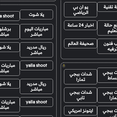
 تقنية
يو ان بي
الرياضي
يلا شوت
la shoot
 حالة
اخبار 24 ساعة
مباريات اليوم
برشلو
تعليم
مباشر
مباش
 فنون
صحيفة العالم
ريال مدريد
يلا ش
رفيه
مباشر
yalla shoot
مباريات ا
!
مباش
 ببجي
شدات ببجي
ساط
تمارا
ريال مدريد
يلا ش
مباشر
 ببجي
شدات ببجي
مارا
تابي
yalla shoot
مباريات ا
مباش
 ببجي
ايتونز امريكي
ابي