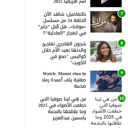
أمم أفريقيا 2025
بالتفاصيل: شاهد الآن
الحلقة 24 من مسلسل
«مولانا».. هل قُتل ”جابر”
في انفجار ”العادلية”؟
شجون الهاجري تفاجئ
والدتها بعيد الأم خلال
كواليس "صنع في
الكويت"
Watch: Mount etna in
صقلية يلف أعمدة رماد
ضخمة
من هي لينا صوفيا التي
خطفت الأضواء في 2025
وما علاقتها بالنجمة
ياسمين عبدالعزيز