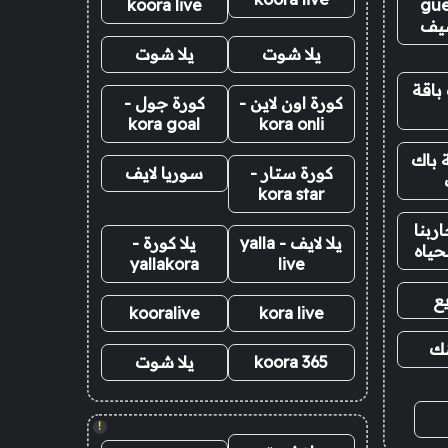
koora live
gue
يف
يلا شوت
يلا شوت
باقة
كورة اون لاين -
كورة جول -
kora goal
kora onli
 باك
كورة ستار -
سوريا لايف
kora star
ربنا
يلا لايف - yalla
يلا كورة -
حياه
yallakora
live
ع
kooralive
kora live
نك
koora 365
يلا شوت
!