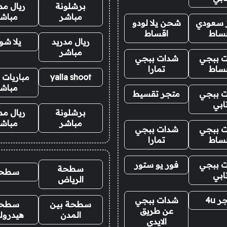
برشلونة
ريال مد
مباشر
مباش
ز سعودي
شحن يلا لودو
ساط
اقساط
ريال مدريد
يلا ش
مباشر
 ببجي
شدات ببجي
ساط
تمارا
yalla shoot
مباريات ا
مباش
 ببجي
متجر تقسيط
ابي
برشلونة
ريال مد
مباشر
مباش
 ببجي
شدات ببجي
ساط
تمارا
 ببجي
فور يو ستور
سطحة
سطح
ابي
الرياض
 4u
شدات ببجي
سطحة بين
سطح
عن طريق
المدن
هيدرول
الايدي