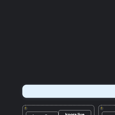
!
!
koora live