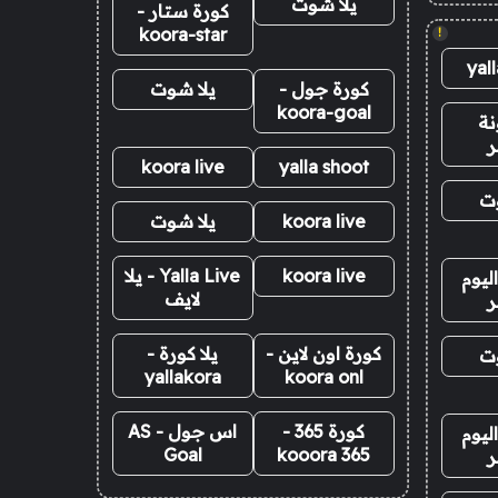
يلا شوت
كورة ستار -
koora-star
!
yal
كورة جول -
يلا شوت
koora-goal
نة
ر
koora live
yalla shoot
وت
koora live
يلا شوت
koora live
Yalla Live - يلا
ليوم
لايف
ر
كورة اون لاين -
يلا كورة -
وت
yallakora
koora onl
كورة 365 -
اس جول - AS
ليوم
Goal
kooora 365
ر