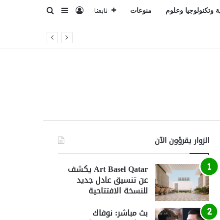
تسجيل الدخول
بحث عن
إضافة عمود جانبي
ة وتكنولوجيا وعلوم
منوعات
تابعنا
الزوار يقرؤون الآن
Art Basel Qatar يكشف
عن تنسيق عادل جديد
للنسخة الافتتاحية
بث مباشر: نوفاك