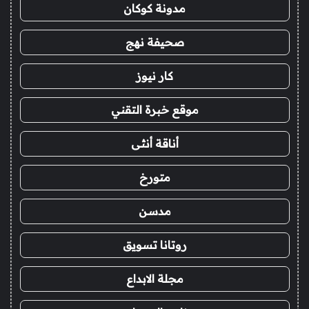
مدونة كوكان
صحيفة نهج
كار نيوز
موقع خبرة التقني
أناقة أنثى
متورخ
مدسن
روتانا تسويق
مجلة الابداع