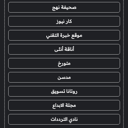
صحيفة نهج
كار نيوز
موقع خبرة التقني
أناقة أنثى
متورخ
مدسن
روتانا تسويق
مجلة الابداع
نادي الترددات