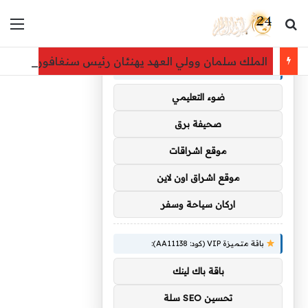
بحث عن
الق
×
توصيات :
الملك سلمان وولي العهد يهنئان رئيس سنغافورة بيومها
باقة متميزة VIP (كود: AA35872):
ضوء التعليمي
صحيفة برق
موقع اشراقات
موقع اشراق اون لاين
اركان سياحة وسفر
باقة متميزة VIP (كود: AA11138):
باقة باك لينك
تحسين SEO سلة