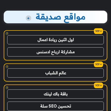
مواقع صديقة
+
!
اول اثنين ريادة اعمال
مشاركة ارباح ادسنس
!
عالم الشباب
!
باقة باك لينك
تحسين SEO سلة