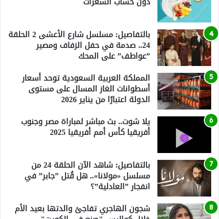
دون حساب السعرات
بالتفاصيل: مسلسل شارع الأعشى 2 الحلقة
24.. صدمة في حفل الزفاف ومصير
”عواطف” على المحك
المملكة العربية السعودية توحد أسعار
أسطوانات الغاز المسال على مستوى
الدولة اعتبارًا من يناير 2026
يلا شوت.. بث مباشر لمباراة مصر وجنوب
أفريقيا كأس أمم أفريقيا 2025
بالتفاصيل: شاهد الآن الحلقة 24 من
مسلسل «مولانا».. هل قُتل ”جابر” في
انفجار ”العادلية”؟
شجون الهاجري تفاجئ والدتها بعيد الأم