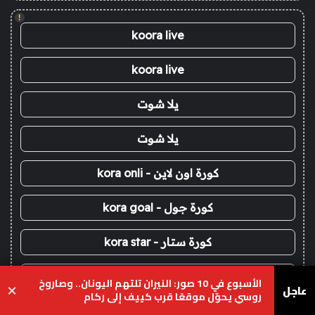
!
koora live
koora live
يلا شوت
يلا شوت
كورة اون لاين - kora onli
كورة جول - kora goal
كورة ستار - kora star
سوريا لايف
الأسبوع في 10 صور: النيران تلتهم اليونان.. وصاروخ
عاجل
×
روسي يحوّل موقعًا قرب كييف إلى ركام
يلا لايف - yalla live