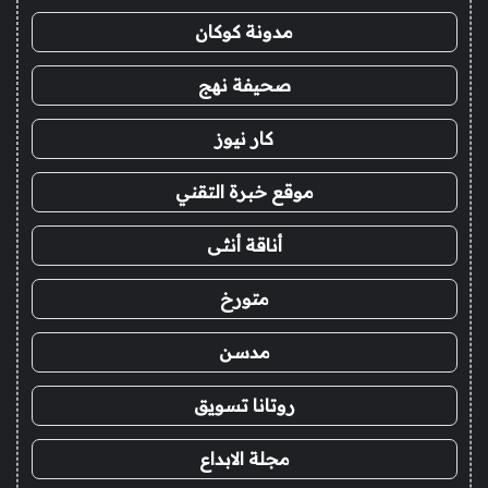
مدونة كوكان
صحيفة نهج
كار نيوز
موقع خبرة التقني
أناقة أنثى
متورخ
مدسن
روتانا تسويق
مجلة الابداع