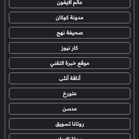
عالم الايفون
مدونة كوكان
صحيفة نهج
كار نيوز
موقع خبرة التقني
أناقة أنثى
متورخ
مدسن
روتانا تسويق