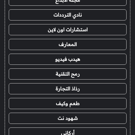
مجلة الابداع
نادي الترددات
استشارات اون لاين
المعارف
هيدب فيديو
رمح التقنية
رذاذ التجارة
طعم وكيف
شهود نت
أركاني