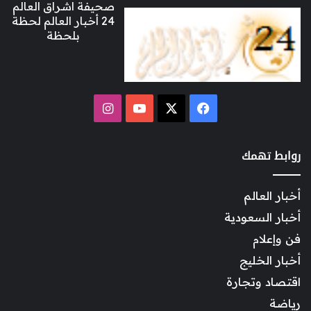
صحيفة اشراق العالم
24 أخبار العالم لحظة
بلحظة
‫X
فيسبوك
‫YouTube
انستقرام
روابط تهمك
أخبار العالم
أخبار السعودية
فن وإعلام
أخبار الخليج
اقتصاد وتجارة
رياضة