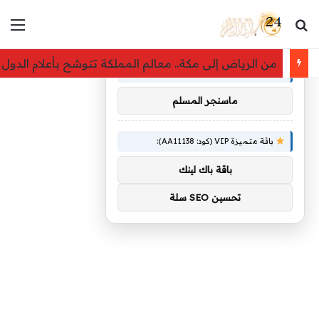
بحث عن
الق
×
توصيات :
من الرياض إلى مكة.. معالم المملكة تتوشح بأعلام الدول ا
باقة متميزة VIP (كود: AA26790):
ماسنجر المسلم
باقة متميزة VIP (كود: AA11138):
باقة باك لينك
تحسين SEO سلة