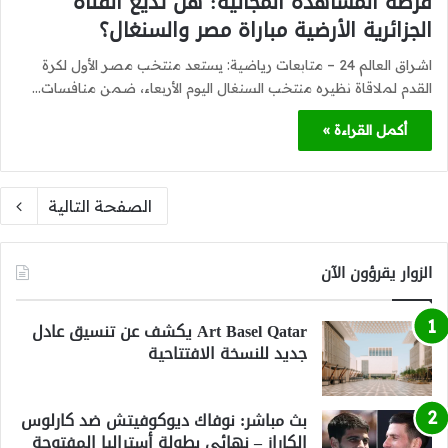
فرصة المشاهدة المجانية: هل تذيع القناة
الجزائرية الأرضية مباراة مصر والسنغال؟
اشراق العالم 24 – متابعات رياضية: يستعد منتخب مصر الأول لكرة
القدم لملاقاة نظيره منتخب السنغال اليوم الأربعاء، ضمن منافسات…
أكمل القراءة »
الصفحة التالية
الزوار يقرؤون الآن
Art Basel Qatar يكشف عن تنسيق عادل
جديد للنسخة الافتتاحية
بث مباشر: نوفاك ديوكوفيتش ضد كارلوس
الكاراز – نهائي بطولة أستراليا المفتوحة