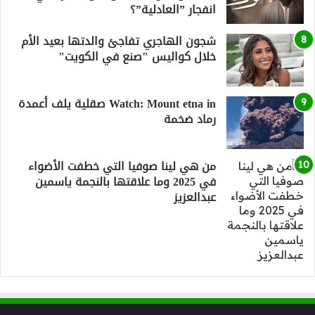
انفجار ”العادلية”؟
شجون الهاجري تفاجئ والدتها بعيد الأم
خلال كواليس "صنع في الكويت"
Watch: Mount etna in صقلية يلف أعمدة
رماد ضخمة
من هي لينا صوفيا التي خطفت الأضواء
في 2025 وما علاقتها بالنجمة ياسمين
عبدالعزيز