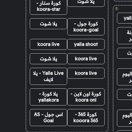
يلا شوت
كورة ستار -
koora-star
!
yal
كورة جول -
يلا شوت
koora-goal
نة
ر
koora live
yalla shoot
وت
koora live
يلا شوت
koora live
Yalla Live - يلا
ليوم
لايف
ر
كورة اون لاين -
يلا كورة -
وت
yallakora
koora onl
كورة 365 -
اس جول - AS
ليوم
Goal
kooora 365
ر