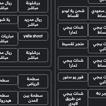
برشلونة
ريال مد
مباشر
مباش
ز سعودي
شحن يلا لودو
ساط
اقساط
ريال مدريد
يلا ش
مباشر
 ببجي
شدات ببجي
ساط
تمارا
yalla shoot
مباريات ا
مباش
 ببجي
متجر تقسيط
ابي
برشلونة
ريال مد
مباشر
مباش
 ببجي
شدات ببجي
ساط
تمارا
 ببجي
فور يو ستور
سطحة
سطح
ابي
الرياض
 4u
شدات ببجي
سطحة بين
سطح
عن طريق
المدن
هيدرول
الايدي