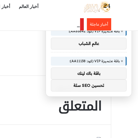
أخبار العالم
أخبار 
×
🚀 توصيات :
اتفاق مكة من منظور دولي: هندسةُ أمن
أخبار عاجلة
⭐ باقة متميزة VIP (كود: AA86842):
عالم الشباب
⭐ باقة متميزة VIP (كود: AA11138):
باقة باك لينك
تحسين SEO سلة
الرئيسية
/
المتعلق
المتعلق