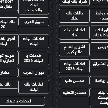
شراء باك لينك
st post
لينك
مقال ض
والجيست
 روابط
باقات باك
صية
لينك
سوق العرب
باك لينك 
20
ق لنك،
اعلانات الباك
اكلينكات
لينك
اعلانات الباك
أقوى باقة
لينك
لينك
دريس
اشراق العالم
عالم كبير
خدمات با
موقع تجا
كلينك 2026
تجارب ال
 الاشراق
اعلانات الباك
لينك 2026
ديوان العرب
مشاري
 رياضة
مدسن طب
اعلانات باك
باك لي
لينك
 لينك
مصادر التعليم
يست
اعلانات باكلينك
وست