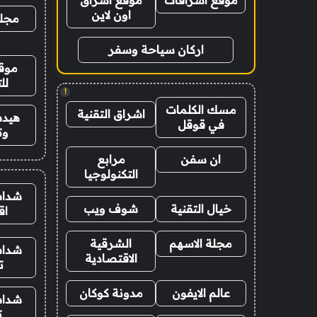
موقع اشراقات
موقع اشراق
اون لاين
مجلة
اركان سياحة وسفر
موقع
لل
!
مسك الكلمات
اشراق التقنية
هيدب
في قوقل
وت
ان سفن
مرابع
التكنولوجيا
شدات
خيال التقنية
شوف ويب
اق
مجلة الاسهم
الشرقية
شدات
الاقتصادية
ت
عالم الايفون
مدونة كوكان
شدات
ت