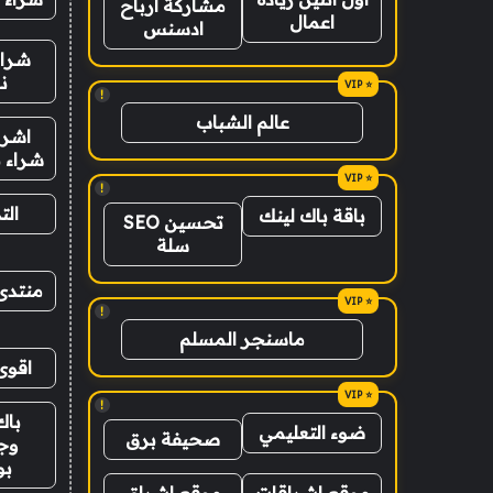
مشاركة ارباح
اعمال
ادسنس
شراء
ن
!
عالم الشباب
اشرا
شراء ب
!
الت
باقة باك لينك
تحسين SEO
سلة
منتدى
!
ماسنجر المسلم
اقوى
!
باك
ضوء التعليمي
صحيفة برق
وج
ب