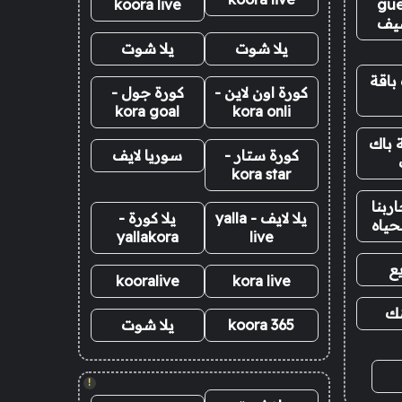
koora live
gue
يف
يلا شوت
يلا شوت
باقة
كورة اون لاين -
كورة جول -
kora goal
kora onli
 باك
كورة ستار -
سوريا لايف
kora star
ربنا
يلا لايف - yalla
يلا كورة -
حياه
yallakora
live
ع
kooralive
kora live
نك
koora 365
يلا شوت
!