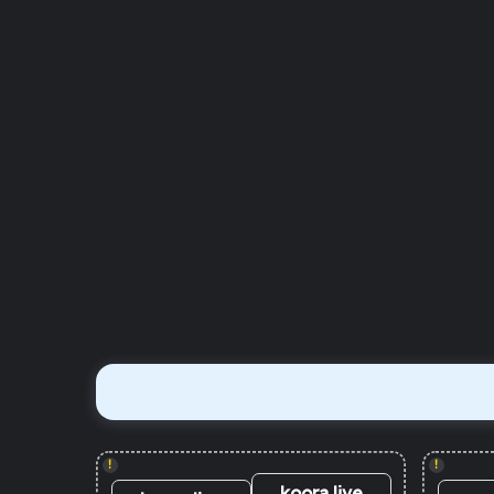
!
!
koora live