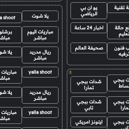
 تقنية
يو ان بي
الرياضي
يلا شوت
la shoot
 حالة
اخبار 24 ساعة
مباريات اليوم
برشلو
تعليم
مباشر
مباش
 فنون
صحيفة العالم
ريال مدريد
يلا ش
رفيه
مباشر
yalla shoot
مباريات ا
!
مباش
 ببجي
شدات ببجي
ساط
تمارا
ريال مدريد
يلا ش
مباشر
 ببجي
شدات ببجي
مارا
تابي
yalla shoot
مباريات ا
مباش
 ببجي
ايتونز امريكي
ابي