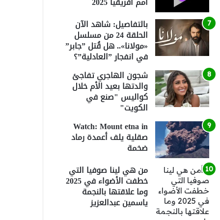
أمم أفريقيا 2025
بالتفاصيل: شاهد الآن
الحلقة 24 من مسلسل
«مولانا».. هل قُتل ”جابر”
في انفجار ”العادلية”؟
شجون الهاجري تفاجئ
والدتها بعيد الأم خلال
كواليس "صنع في
الكويت"
Watch: Mount etna in
صقلية يلف أعمدة رماد
ضخمة
من هي لينا صوفيا التي
خطفت الأضواء في 2025
وما علاقتها بالنجمة
ياسمين عبدالعزيز