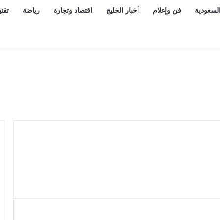
السعودية
فن وإعلام
أخبار الخليج
اقتصاد وتجارة
رياضة
تقني
ٍ عابرةٌ للقارات تعيد رسم خارطة التحالفات