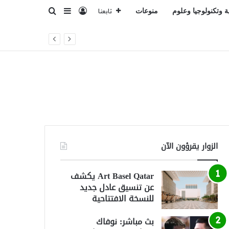
تسجيل الدخول
بحث عن
إضافة عمود جانبي
ة وتكنولوجيا وعلوم
منوعات
تابعنا
الزوار يقرؤون الآن
Art Basel Qatar يكشف
عن تنسيق عادل جديد
للنسخة الافتتاحية
بث مباشر: نوفاك