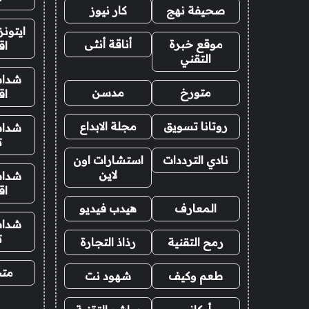
صحيفة نهج
كار نيوز
ايتون
موقع خبرة
أناقة أنثى
اق
التقني
شدات
متورخ
مدسن
اق
روتانا تسويق
مجلة الابداع
شدات
ت
نادي الترددات
استشارات اون
لاين
شدات
اق
المعارف
هيدب فيديو
شدات
ت
رمح التقنية
رذاذ التجارة
متجر
طعم وكيف
شهود نت