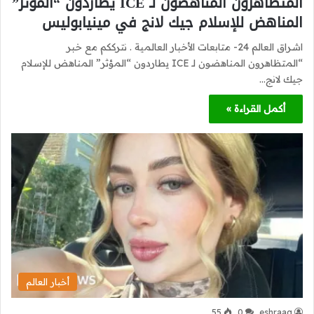
المتظاهرون المناهضون لـ ICE يطاردون “المؤثر”
المناهض للإسلام جيك لانج في مينيابوليس
اشراق العالم 24- متابعات الأخبار العالمية . نترككم مع خبر
“المتظاهرون المناهضون لـ ICE يطاردون “المؤثر” المناهض للإسلام
جيك لانج…
أكمل القراءة »
أخبار العالم
55
0
eshraag