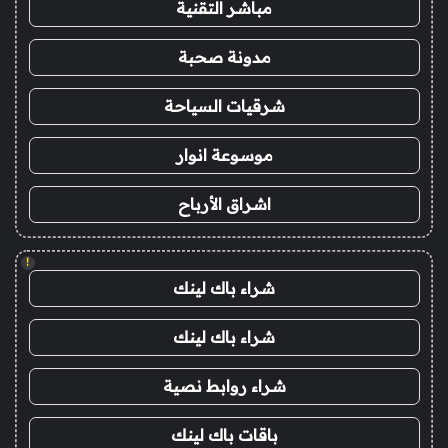
مباشر التقنية
مدونة صحبة
شرقيات السياحة
موسوعة انوار
اشراق الأرباح
!
شراء باك لينك
شراء باك لينك
شراء روابط نصية
باقات باك لينك