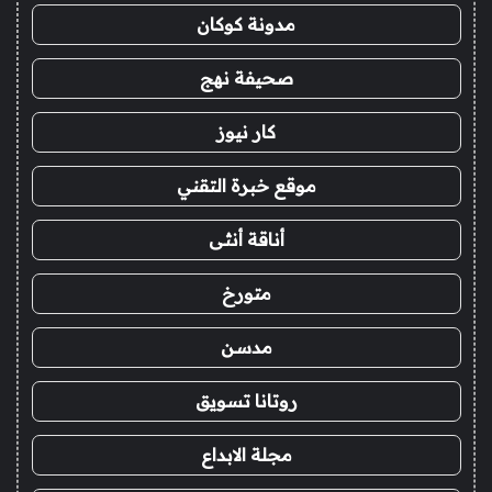
مدونة كوكان
صحيفة نهج
كار نيوز
موقع خبرة التقني
أناقة أنثى
متورخ
مدسن
روتانا تسويق
مجلة الابداع