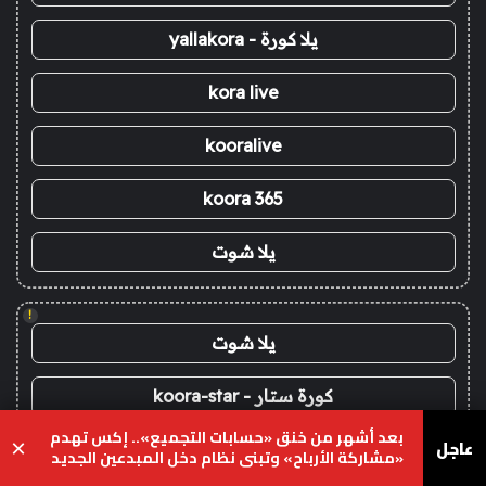
يلا كورة - yallakora
kora live
kooralive
koora 365
يلا شوت
!
يلا شوت
كورة ستار - koora-star
بعد أشهر من خنق «حسابات التجميع».. إكس تهدم
عاجل
×
كورة جول - koora-goal
«مشاركة الأرباح» وتبني نظام دخل المبدعين الجديد
على الأصالة