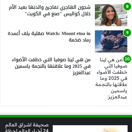
شجون الهاجري تفاجئ والدتها بعيد الأم
خلال كواليس "صنع في الكويت"
Watch: Mount etna in صقلية يلف أعمدة
رماد ضخمة
من هي لينا صوفيا التي خطفت الأضواء
في 2025 وما علاقتها بالنجمة ياسمين
عبدالعزيز
صحيفة اشراق العالم
24 أخبار العالم لحظة