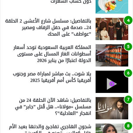
دون حساب السعرات
بالتفاصيل: مسلسل شارع الأعشى 2 الحلقة
24.. صدمة في حفل الزفاف ومصير
”عواطف” على المحك
المملكة العربية السعودية توحد أسعار
أسطوانات الغاز المسال على مستوى
الدولة اعتبارًا من يناير 2026
يلا شوت.. بث مباشر لمباراة مصر وجنوب
أفريقيا كأس أمم أفريقيا 2025
بالتفاصيل: شاهد الآن الحلقة 24 من
مسلسل «مولانا».. هل قُتل ”جابر” في
انفجار ”العادلية”؟
شجون الهاجري تفاجئ والدتها بعيد الأم