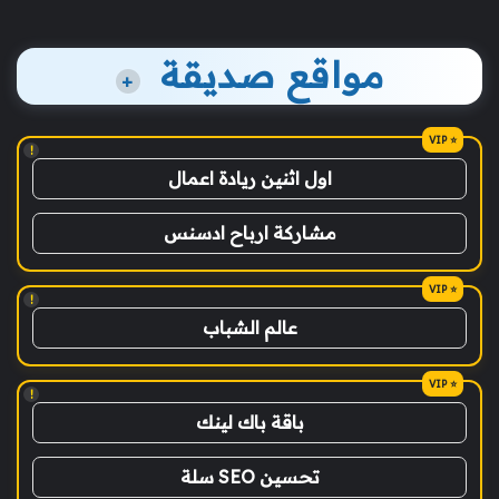
مواقع صديقة
+
!
اول اثنين ريادة اعمال
مشاركة ارباح ادسنس
!
عالم الشباب
!
باقة باك لينك
تحسين SEO سلة