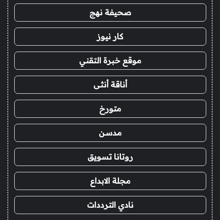
صحيفة نهج
كار نيوز
موقع خبرة التقني
أناقة أنثى
متورخ
مدسن
روتانا تسويق
مجلة الابداع
نادي الترددات