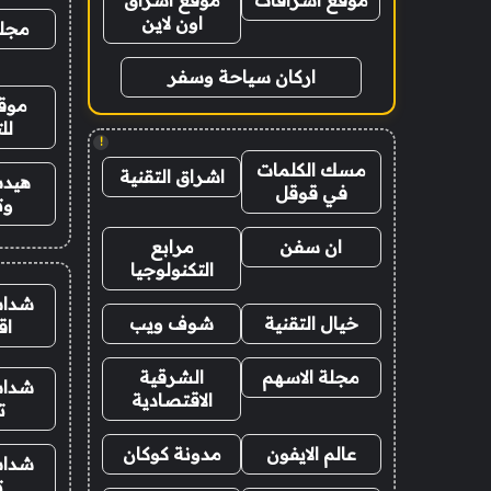
موقع اشراقات
موقع اشراق
اون لاين
مجلة
اركان سياحة وسفر
موقع
لل
!
مسك الكلمات
اشراق التقنية
هيدب
في قوقل
وت
ان سفن
مرابع
التكنولوجيا
شدات
خيال التقنية
شوف ويب
اق
مجلة الاسهم
الشرقية
شدات
الاقتصادية
ت
عالم الايفون
مدونة كوكان
شدات
ت