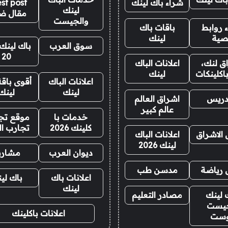
شراء باك لينك
st post
لينك
مقال ض
والجيست
 روابط
باقات باك
صية
لينك
سوق العرب
باك لينك 
20
ق لنك،
اعلانات الباك
اكلينكات
لينك
اعلانات الباك
أقوى باقة
لينك
لينك
دريس
اشراق العالم
عالم كبير
خدمات با
موقع تجا
كلينك 2026
تجارب ال
 الاشراق
اعلانات الباك
لينك 2026
ديوان العرب
مشاري
 رياضة
مدسن طب
اعلانات باك
باك لي
لينك
 لينك
مصادر التعليم
يست
اعلانات باكلينك
وست