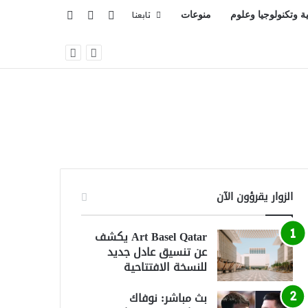
تسجيل الدخول
بحث عن
إضافة عمود جانبي
ية وتكنولوجيا وعلوم
منوعات
تابعنا
الزوار يقرؤون الآن
Art Basel Qatar يكشف
عن تنسيق عادل جديد
للنسخة الافتتاحية
بث مباشر: نوفاك