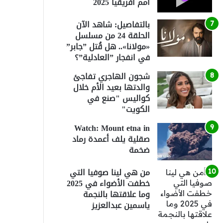
أمم أفريقيا 2025
بالتفاصيل: شاهد الآن
الحلقة 24 من مسلسل
«مولانا».. هل قُتل ”جابر”
في انفجار ”العادلية”؟
شجون الهاجري تفاجئ
والدتها بعيد الأم خلال
كواليس "صنع في
الكويت"
Watch: Mount etna in
صقلية يلف أعمدة رماد
ضخمة
من هي لينا صوفيا التي
خطفت الأضواء في 2025
وما علاقتها بالنجمة
ياسمين عبدالعزيز