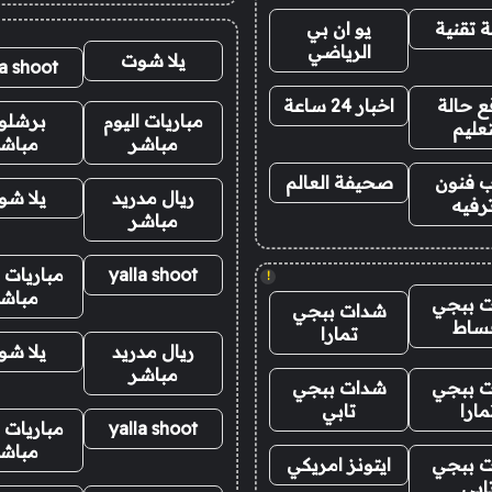
 تقنية
يو ان بي
الرياضي
يلا شوت
la shoot
 حالة
اخبار 24 ساعة
مباريات اليوم
برشلو
تعليم
مباشر
مباش
 فنون
صحيفة العالم
ريال مدريد
يلا ش
رفيه
مباشر
yalla shoot
مباريات ا
!
مباش
 ببجي
شدات ببجي
ساط
تمارا
ريال مدريد
يلا ش
مباشر
 ببجي
شدات ببجي
مارا
تابي
yalla shoot
مباريات ا
مباش
 ببجي
ايتونز امريكي
ابي