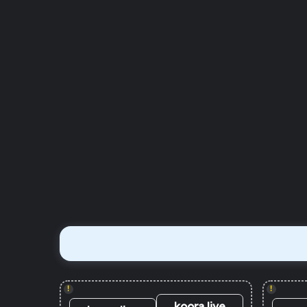
!
!
koora live