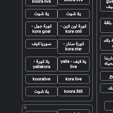
koora live
gue
يف
يلا شوت
يلا شوت
باقة
كورة اون لاين -
كورة جول -
kora goal
kora onli
 باك
كورة ستار -
سوريا لايف
kora star
ربنا
يلا لايف - yalla
يلا كورة -
حياه
yallakora
live
ع
kooralive
kora live
نك
koora 365
يلا شوت
!