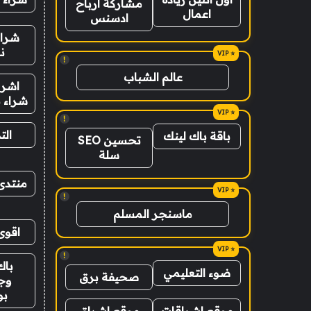
مشاركة ارباح
اعمال
ادسنس
شراء
ن
!
عالم الشباب
اشرا
شراء ب
!
الت
باقة باك لينك
تحسين SEO
سلة
منتدى
!
ماسنجر المسلم
اقوى
!
باك
ضوء التعليمي
صحيفة برق
وج
ب