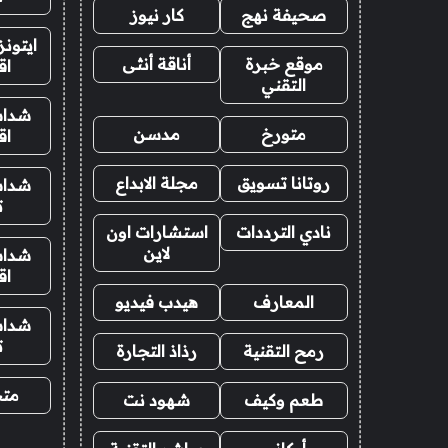
صحيفة نهج
كار نيوز
ايتون
موقع خبرة
أناقة أنثى
اق
التقني
شدات
متورخ
مدسن
اق
روتانا تسويق
مجلة الابداع
شدات
ت
نادي الترددات
استشارات اون
لاين
شدات
اق
المعارف
هيدب فيديو
شدات
ت
رمح التقنية
رذاذ التجارة
متجر
طعم وكيف
شهود نت