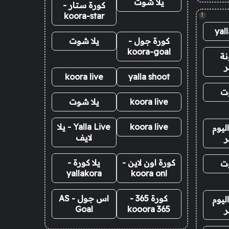
يلا شوت
كورة ستار -
koora-star
!
yal
كورة جول -
يلا شوت
koora-goal
نة
ر
koora live
yalla shoot
وت
koora live
يلا شوت
koora live
Yalla Live - يلا
ليوم
لايف
ر
كورة اون لاين -
يلا كورة -
وت
yallakora
koora onl
كورة 365 -
اس جول - AS
ليوم
Goal
kooora 365
ر