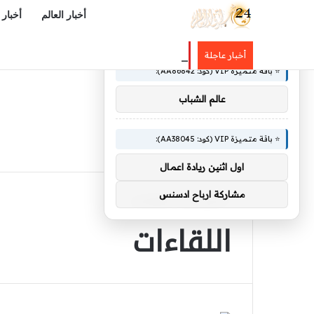
أخبار العالم
أخبار 
×
🚀 توصيات :
بالتفاصيل: تفسير حلم الشجار مع شخ
أخبار عاجلة
⭐ باقة متميزة VIP (كود: AA86842):
عالم الشباب
⭐ باقة متميزة VIP (كود: AA38045):
اول اثنين ريادة اعمال
مشاركة ارباح ادسنس
الرئيسية
/
اللقاءات
اللقاءات