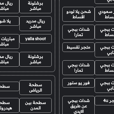
برشلونة
ريال مد
مباشر
مباش
ز سعودي
شحن يلا لودو
ساط
اقساط
ريال مدريد
يلا ش
مباشر
 ببجي
شدات ببجي
ساط
تمارا
yalla shoot
مباريات ا
مباش
 ببجي
متجر تقسيط
ابي
برشلونة
ريال مد
مباشر
مباش
 ببجي
شدات ببجي
ساط
تمارا
 ببجي
فور يو ستور
سطحة
سطح
ابي
الرياض
 4u
شدات ببجي
سطحة بين
سطح
عن طريق
المدن
هيدرول
الايدي