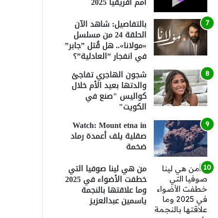
أمم أفريقيا 2025
بالتفاصيل: شاهد الآن
الحلقة 24 من مسلسل
«مولانا».. هل قُتل ”جابر”
في انفجار ”العادلية”؟
شجون الهاجري تفاجئ
والدتها بعيد الأم خلال
كواليس "صنع في
الكويت"
Watch: Mount etna in
صقلية يلف أعمدة رماد
ضخمة
من هي لينا صوفيا التي
خطفت الأضواء في 2025
وما علاقتها بالنجمة
ياسمين عبدالعزيز