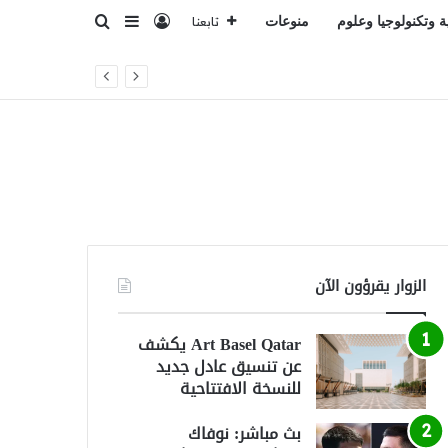
تسجيل الدخول
بحث عن
إضافة عمود جانبي
ة وتكنولوجيا وعلوم
منوعات
تابعنا
الزوار يقرؤون الآن
Art Basel Qatar يكشف
عن تنسيق عادل جديد
للنسخة الافتتاحية
بث مباشر: نوفاك