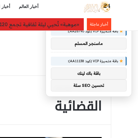
أخبار العالم
أخبار 
×
توصيات :
«موهبة» تُحيي ليلة ثقافية تجمع 120 طالباً من 19 دولة على هامش أولمبياد العلوم النووية
أخبار عاجلة
باقة متميزة VIP (كود: AA26790):
ماسنجر المسلم
باقة متميزة VIP (كود: AA11138):
باقة باك لينك
تحسين SEO سلة
الرئيسية
/
القضائية
القضائية