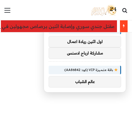
بحث عن
الق
×
توصيات :
مقتل جندي سوري وإصابة اثنين برصاص مجهولين في دي
باقة متميزة VIP (كود: AA38045):
اول اثنين ريادة اعمال
مشاركة ارباح ادسنس
باقة متميزة VIP (كود: AA86842):
عالم الشباب