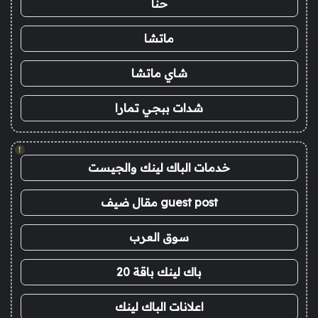
حنا
ماتشا
شاي ماتشا
شدات ببجي تمارا
!
خدمات الباك لينك والجيست
guest post مقال ضيف
سوق العرب
باك لينك باقة 20
اعلانات الباك لينك