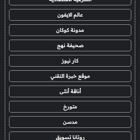
عالم الايفون
مدونة كوكان
صحيفة نهج
كار نيوز
موقع خبرة التقني
أناقة أنثى
متورخ
مدسن
روتانا تسويق