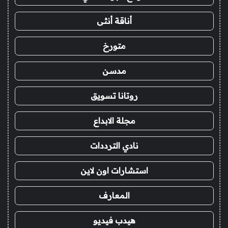
أناقة أنثى
متورخ
مدسن
روتانا تسويق
مجلة الابداع
نادي الترددات
استشارات اون لاين
المعارف
هيدب فيديو