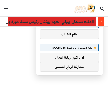
بحث عن
الق
×
توصيات :
الملك سلمان وولي العهد يهنئان رئيس سنغافورة بيومها
باقة متميزة VIP (كود: AA86842):
عالم الشباب
باقة متميزة VIP (كود: AA38045):
اول اثنين ريادة اعمال
مشاركة ارباح ادسنس