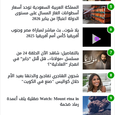
المملكة العربية السعودية توحد أسعار
أسطوانات الغاز المسال على مستوى
الدولة اعتبارًا من يناير 2026
يلا شوت.. بث مباشر لمباراة مصر وجنوب
أفريقيا كأس أمم أفريقيا 2025
بالتفاصيل: شاهد الآن الحلقة 24 من
مسلسل «مولانا».. هل قُتل ”جابر” في
انفجار ”العادلية”؟
شجون الهاجري تفاجئ والدتها بعيد الأم
خلال كواليس "صنع في الكويت"
Watch: Mount etna in صقلية يلف أعمدة
رماد ضخمة