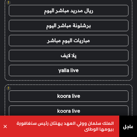
!
ريال مدريد مباشر اليوم
برشلونة مباشر اليوم
مباريات اليوم مباشر
يلا لايف
yalla live
!
koora live
koora live
الملك سلمان وولي العهد يهنئان رئيس سنغافورة
عاجل
×
يلا شوت
بيومها الوطني