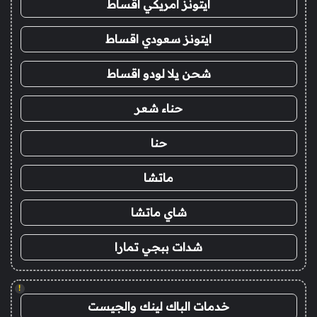
ايتونز امريكي اقساط
ايتونز سعودي اقساط
شحن يلا لودو اقساط
حناء شعر
حنا
ماتشا
شاي ماتشا
شدات ببجي تمارا
!
خدمات الباك لينك والجيست