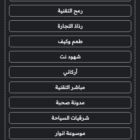
رمح التقنية
رذاذ التجارة
طعم وكيف
شهود نت
أركاني
مباشر التقنية
مدونة صحبة
شرقيات السياحة
موسوعة انوار