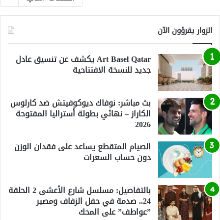
الزوار يقرؤون الآن
Art Basel Qatar يكشف عن تنسيق عادل
جديد للنسخة الافتتاحية
بث مباشر: نوفاك ديوكوفيتش ضد كارلوس
الكاراز – نهائي بطولة أستراليا المفتوحة
2026
الصيام المتقطع يساعد على فقدان الوزن
دون حساب السعرات
بالتفاصيل: مسلسل شارع الأعشى 2 الحلقة
24.. صدمة في حفل الزفاف ومصير
”عواطف” على المحك