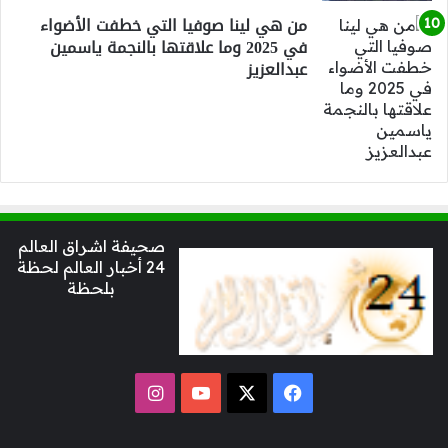
من هي لينا صوفيا التي خطفت الأضواء
في 2025 وما علاقتها بالنجمة ياسمين
عبدالعزيز
صحيفة اشراق العالم
24 أخبار العالم لحظة
بلحظة
‫X
فيسبوك
‫YouTube
انستقرام