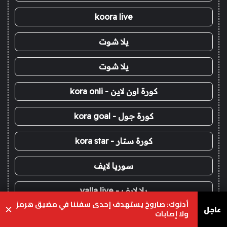
koora live
يلا شوت
يلا شوت
كورة اون لاين - kora onli
كورة جول - kora goal
كورة ستار - kora star
سوريا لايف
يلا لايف - yalla live
أدنوك: صاروخ يستهدف إحدى سفننا في مضيق هرمز
عاجل
×
ولا إصابات
يلا كورة - yallakora