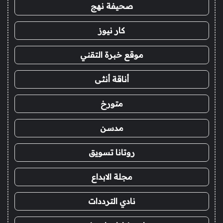
صحيفة نهج
كار نيوز
موقع خبرة التقني
أناقة أنثى
متورخ
مدسن
روتانا تسويق
مجلة الابداع
نادي الترددات