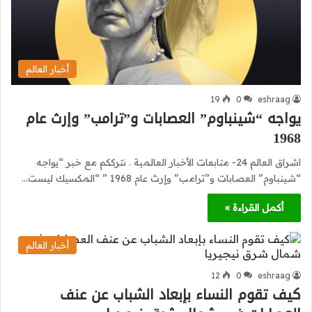
أخبار العالم
19
0
eshraag
يواجه “شينباوم” العصابات و”ترامب” وإرث عام
1968
اشراق العالم 24- متابعات الأخبار العالمية . نترككم مع خبر “يواجه
“شينباوم” العصابات و”ترامب” وإرث عام 1968 ” “المكسيك ليست…
أكمل القراءة »
أخبار العالم
12
0
eshraag
كيف تقوم النساء بإبعاد الشباب عن عنف