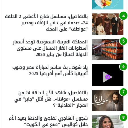
بالتفاصيل: مسلسل شارع الأعشى 2 الحلقة
24.. صدمة في حفل الزفاف ومصير
”عواطف” على المحك
المملكة العربية السعودية توحد أسعار
أسطوانات الغاز المسال على مستوى
الدولة اعتبارًا من يناير 2026
يلا شوت.. بث مباشر لمباراة مصر وجنوب
أفريقيا كأس أمم أفريقيا 2025
بالتفاصيل: شاهد الآن الحلقة 24 من
مسلسل «مولانا».. هل قُتل ”جابر” في
انفجار ”العادلية”؟
شجون الهاجري تفاجئ والدتها بعيد الأم
خلال كواليس "صنع في الكويت"