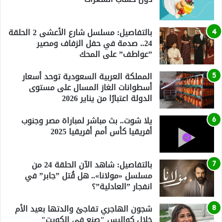
بالتفاصيل: مسلسل شارع الأعشى 2 الحلقة
24.. صدمة في حفل الزفاف ومصير
”عواطف” على المحك
المملكة العربية السعودية توحد أسعار
أسطوانات الغاز المسال على مستوى
الدولة اعتبارًا من يناير 2026
يلا شوت.. بث مباشر لمباراة مصر وجنوب
أفريقيا كأس أمم أفريقيا 2025
بالتفاصيل: شاهد الآن الحلقة 24 من
مسلسل «مولانا».. هل قُتل ”جابر” في
انفجار ”العادلية”؟
شجون الهاجري تفاجئ والدتها بعيد الأم
خلال كواليس "صنع في الكويت"