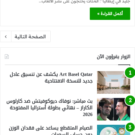
جليد في إيطاليا”: المئات يحتجون على نشر الألعاب…
أكمل القراءة »
الصفحة التالية
الزوار يقرؤون الآن
Art Basel Qatar يكشف عن تنسيق عادل
جديد للنسخة الافتتاحية
بث مباشر: نوفاك ديوكوفيتش ضد كارلوس
الكاراز – نهائي بطولة أستراليا المفتوحة
2026
الصيام المتقطع يساعد على فقدان الوزن
دون حساب السعرات