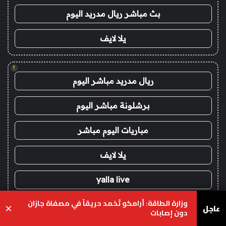
بث مباشر ريال مدريد اليوم
يلا لايف
!
ريال مدريد مباشر اليوم
برشلونة مباشر اليوم
مباريات اليوم مباشر
يلا لايف
yalla live
وزارة الطاقة: أرامكو تُخمد حريقاً في مصفاة جازان
عاجل
×
!
دون إصابات
koora live