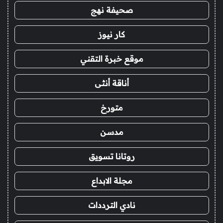
صحيفة نهج
كار نيوز
موقع خبرة التقني
أناقة أنثى
متورخ
مدسن
روتانا تسويق
مجلة الابداع
نادي الترددات