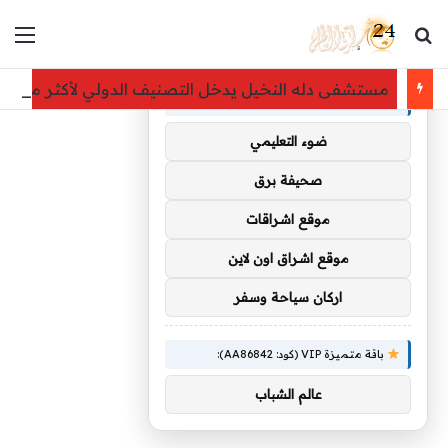
بحث عن
الق
×
توصيات :
مستشفى دله النخيل يدخل التصنيف الدولي لأكثر مستشف
باقة متميزة VIP (كود: AA35872):
ضوء التعليمي
صحيفة برق
موقع اشراقات
موقع اشراق اون لاين
اركان سياحة وسفر
باقة متميزة VIP (كود: AA86842):
عالم الشباب