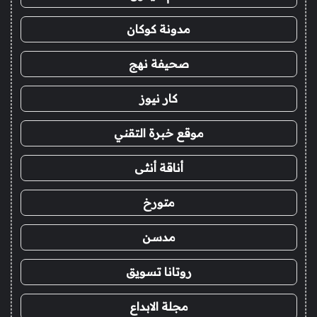
مدونة كوكان
صحيفة نهج
كار نيوز
موقع خبرة التقني
أناقة أنثى
متورخ
مدسن
روتانا تسويق
مجلة الابداع