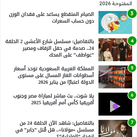
الصيام المتقطع يساعد على فقدان الوزن
دون حساب السعرات
بالتفاصيل: مسلسل شارع الأعشى 2 الحلقة
24.. صدمة في حفل الزفاف ومصير
”عواطف” على المحك
المملكة العربية السعودية توحد أسعار
أسطوانات الغاز المسال على مستوى
الدولة اعتبارًا من يناير 2026
يلا شوت.. بث مباشر لمباراة مصر وجنوب
أفريقيا كأس أمم أفريقيا 2025
بالتفاصيل: شاهد الآن الحلقة 24 من
مسلسل «مولانا».. هل قُتل ”جابر” في
انفجار ”العادلية”؟