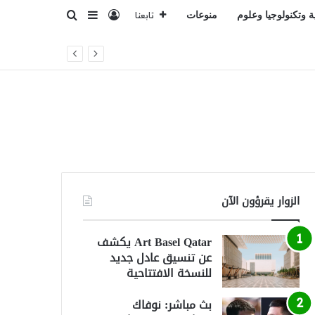
تسجيل الدخول
بحث عن
إضافة عمود جانبي
ة وتكنولوجيا وعلوم
منوعات
تابعنا
الزوار يقرؤون الآن
Art Basel Qatar يكشف
عن تنسيق عادل جديد
للنسخة الافتتاحية
بث مباشر: نوفاك