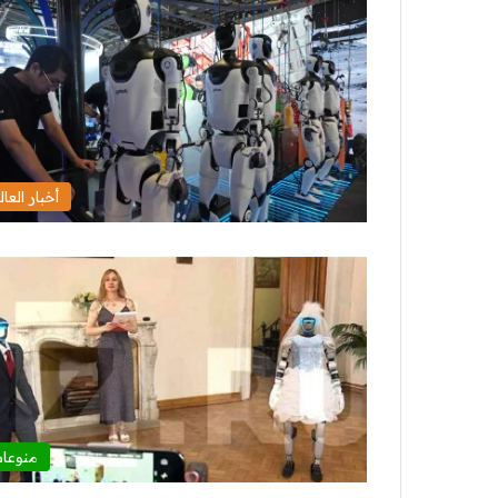
أخبار العال
منوعا