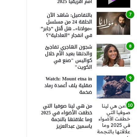
أمم أفريقيا 2025
بالتفاصيل: شاهد الآن
الحلقة 24 من مسلسل
«مولانا».. هل قُتل ”جابر”
في انفجار ”العادلية”؟
شجون الهاجري تفاجئ
والدتها بعيد الأم خلال
كواليس "صنع في
الكويت"
Watch: Mount etna in
صقلية يلف أعمدة رماد
ضخمة
من هي لينا صوفيا التي
خطفت الأضواء في 2025
وما علاقتها بالنجمة
ياسمين عبدالعزيز