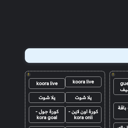
!
!
koora live
koora live
gue
يف
يلا شوت
يلا شوت
باقة
كورة اون لاين -
كورة جول -
kora goal
kora onli
 باك