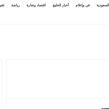
السعودية
فن وإعلام
أخبار الخليج
اقتصاد وتجارة
رياضة
تقني
ٍ عابرةٌ للقارات تعيد رسم خارطة التحالفات