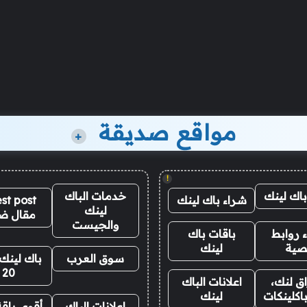
مواقع صديقة
+
!
باك لينك
خدمات الباك
شراء باك لينك
st post
لينك
مقال ض
والجيست
 روابط
باقات باك
صية
لينك
سوق العرب
باك لينك 
20
ق لنك،
اعلانات الباك
اكلينكات
لينك
اعلانات الباك
أقوى باقة