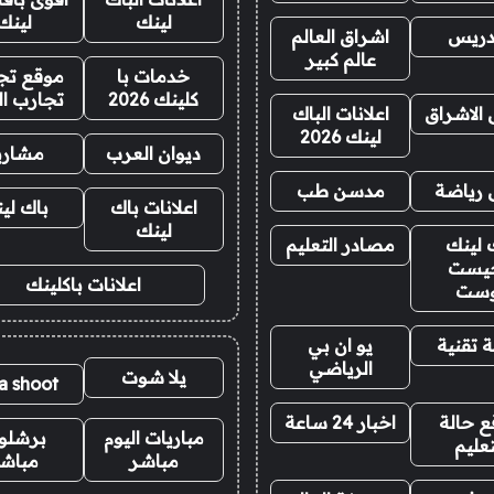
لينك
لينك
دريس
اشراق العالم
عالم كبير
خدمات با
موقع تجا
كلينك 2026
تجارب ال
 الاشراق
اعلانات الباك
لينك 2026
ديوان العرب
مشاري
 رياضة
مدسن طب
اعلانات باك
باك لي
لينك
 لينك
مصادر التعليم
يست
اعلانات باكلينك
وست
 تقنية
يو ان بي
الرياضي
يلا شوت
la shoot
 حالة
اخبار 24 ساعة
مباريات اليوم
برشلو
تعليم
مباشر
مباش