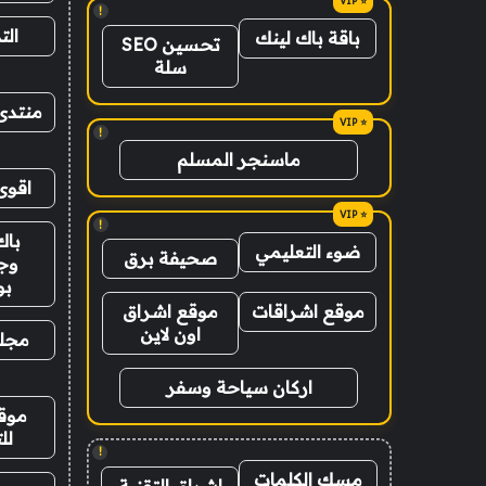
!
الت
باقة باك لينك
تحسين SEO
سلة
منتدى
!
ماسنجر المسلم
اقوى
!
باك
ضوء التعليمي
صحيفة برق
وج
ب
موقع اشراقات
موقع اشراق
اون لاين
مجلة
اركان سياحة وسفر
موقع
لل
!
مسك الكلمات
اشراق التقنية