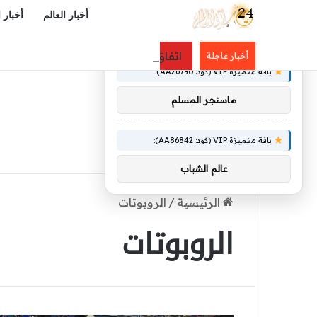
أخبار العالم
أخبار 
×
توصيات :
اتفاق مكة من منظور دولي: هندسةُ أمن
أخبار عاجلة
باقة متميزة VIP (كود: AA26790):
ماسنجر المسلم
باقة متميزة VIP (كود: AA86842):
عالم الشباب
الرئيسية
/
الروبوتات
الروبوتات