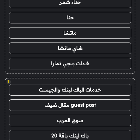
حناء شعر
حنا
ماتشا
شاي ماتشا
شدات ببجي تمارا
!
خدمات الباك لينك والجيست
guest post مقال ضيف
سوق العرب
باك لينك باقة 20