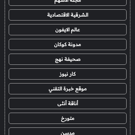
الشرقية الاقتصادية
عالم الايفون
مدونة كوكان
صحيفة نهج
كار نيوز
موقع خبرة التقني
أناقة أنثى
متورخ
مدسن