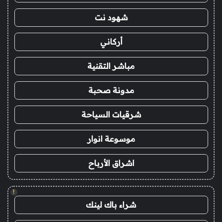
شهود نت
أركاني
مباشر التقنية
مدونة صحبة
شرقيات السياحة
موسوعة انوار
اشراق الأرباح
!
شراء باك لينك