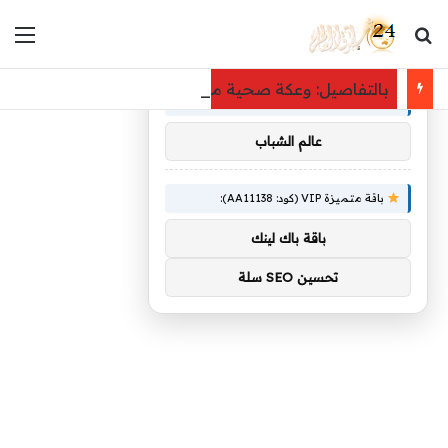
بحث عن
الق
×
توصيات :
بالتفاصيل: وعكة صحية مفاجئة تُدخل منة شلبي غرفة الع
باقة متميزة VIP (كود: AA86842):
عالم الشباب
باقة متميزة VIP (كود: AA11138):
باقة باك لينك
تحسين SEO سلة