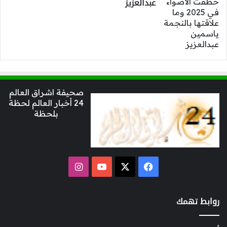
عبدالعزيز
صحيفة اشراق العالم
24 أخبار العالم لحظة
بلحظة
‫X
فيسبوك
‫YouTube
انستقرام
روابط تهمك