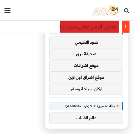
بحث عن
الق
×
توصيات :
تحذير أممي عاجل من إيبولا في الكونغو.. 3,874 إصابة و1,751 وفاة
باقة متميزة VIP (كود: AA35872):
ضوء التعليمي
صحيفة برق
موقع اشراقات
موقع اشراق اون لاين
اركان سياحة وسفر
باقة متميزة VIP (كود: AA86842):
عالم الشباب