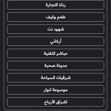
رذاذ التجارة
طعم وكيف
شهود نت
أركاني
مباشر التقنية
مدونة صحبة
شرقيات السياحة
موسوعة انوار
اشراق الأرباح