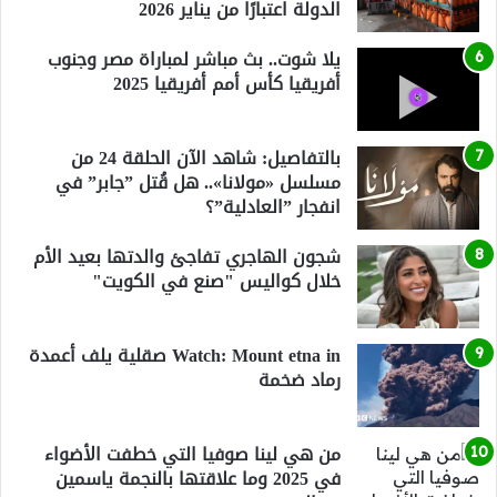
الدولة اعتبارًا من يناير 2026
يلا شوت.. بث مباشر لمباراة مصر وجنوب
أفريقيا كأس أمم أفريقيا 2025
بالتفاصيل: شاهد الآن الحلقة 24 من
مسلسل «مولانا».. هل قُتل ”جابر” في
انفجار ”العادلية”؟
شجون الهاجري تفاجئ والدتها بعيد الأم
خلال كواليس "صنع في الكويت"
Watch: Mount etna in صقلية يلف أعمدة
رماد ضخمة
من هي لينا صوفيا التي خطفت الأضواء
في 2025 وما علاقتها بالنجمة ياسمين