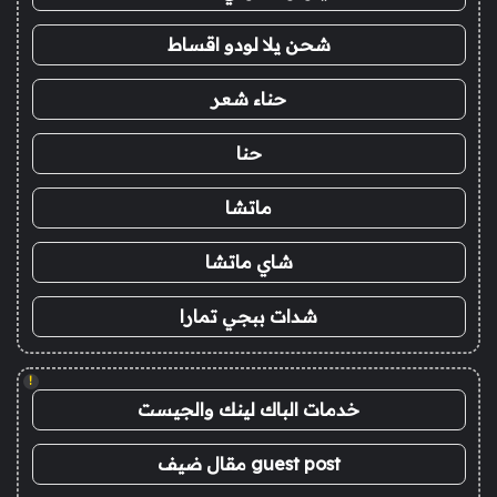
شحن يلا لودو اقساط
حناء شعر
حنا
ماتشا
شاي ماتشا
شدات ببجي تمارا
!
خدمات الباك لينك والجيست
guest post مقال ضيف