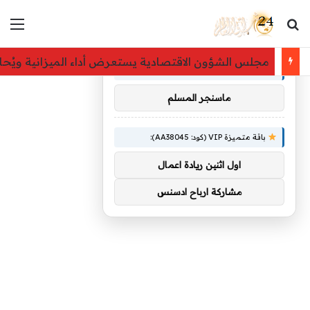
بحث عن
الق
×
توصيات :
مجلس الشؤون الاقتصادية يستعرض أداء الميزانية ويُحاط
باقة متميزة VIP (كود: AA26790):
ماسنجر المسلم
باقة متميزة VIP (كود: AA38045):
اول اثنين ريادة اعمال
مشاركة ارباح ادسنس