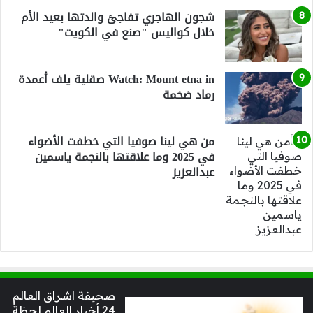
شجون الهاجري تفاجئ والدتها بعيد الأم
خلال كواليس "صنع في الكويت"
Watch: Mount etna in صقلية يلف أعمدة
رماد ضخمة
من هي لينا صوفيا التي خطفت الأضواء
في 2025 وما علاقتها بالنجمة ياسمين
عبدالعزيز
صحيفة اشراق العالم
24 أخبار العالم لحظة