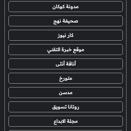
مدونة كوكان
صحيفة نهج
كار نيوز
موقع خبرة التقني
أناقة أنثى
متورخ
مدسن
روتانا تسويق
مجلة الابداع