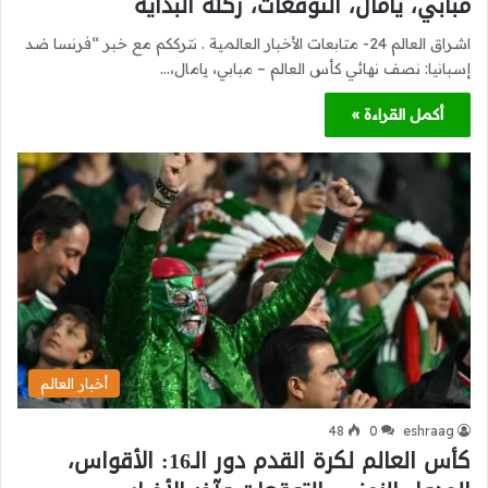
مبابي، يامال، التوقعات، ركلة البداية
اشراق العالم 24- متابعات الأخبار العالمية . نترككم مع خبر “فرنسا ضد
إسبانيا: نصف نهائي كأس العالم – مبابي، يامال،…
أكمل القراءة »
أخبار العالم
48
0
eshraag
كأس العالم لكرة القدم دور الـ16: الأقواس،