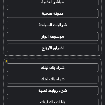
مباشر التقنية
مدونة صحبة
شرقيات السياحة
موسوعة انوار
اشراق الأرباح
!
شراء باك لينك
شراء باك لينك
شراء روابط نصية
باقات باك لينك