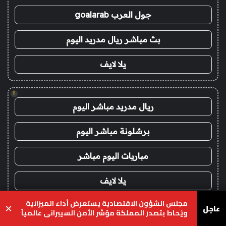
جول العرب goalarab
بث مباشر ريال مدريد اليوم
يلا لايف
!
ريال مدريد مباشر اليوم
برشلونة مباشر اليوم
مباريات اليوم مباشر
يلا لايف
مجلس الشؤون الاقتصادية يستعرض أداء الميزانية
yalla live
عاجل
×
ويُحاط بتصدر المملكة مؤشر الأمن السيبراني عالمياً